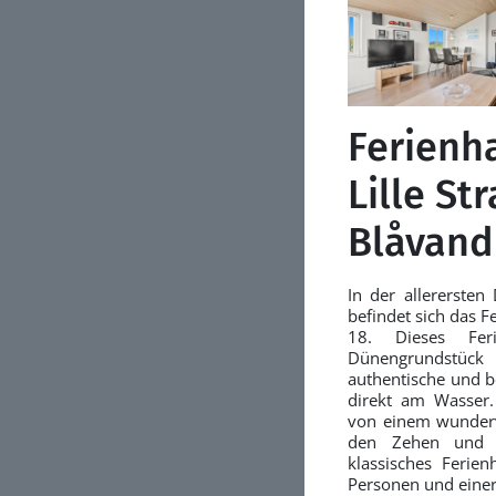
Ferienh
Lille St
Blåvand
In der allerersten
befindet sich das F
18. Dieses Fer
Dünengrundstück
authentische und b
direkt am Wasser
von einem wunderv
den Zehen und 
klassisches Ferie
Personen und einer 