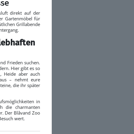
sse
uft direkt auf der
ier Gartenmöbel für
ütlichen Grillabende
ntergang.
lebhaften
und Frieden suchen.
ern. Hier gibt es so
n, Heide aber auch
nhaus – nehmt eure
ine, die ihr später
ufsmöglichkeiten in
ch die charmanten
er. Der Blåvand Zoo
 Besuch wert.