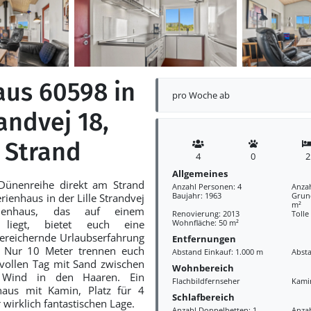
aus 60598 in
pro Woche ab
randvej 18,
 Strand
4
0
2
Allgemeines
 Dünenreihe direkt am Strand
Anzahl Personen: 4
Anza
Baujahr: 1963
Grund
erienhaus in der Lille Strandvej
m²
ienhaus, das auf einem
Renovierung: 2013
Tolle
 liegt, bietet euch eine
Wohnfläche: 50 m²
ereichernde Urlaubserfahrung
Entfernungen
. Nur 10 Meter trennen euch
Abstand Einkauf: 1.000 m
Abst
ollen Tag mit Sand zwischen
Wohnbereich
Wind in den Haaren. Ein
Flachbildfernseher
Kami
nhaus mit Kamin, Platz für 4
Schlafbereich
wirklich fantastischen Lage.
Anzahl Doppelbetten: 1
Anzah