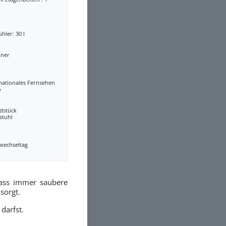
ühler: 30 l
kner
nationales Fernsehen
o
dstück
stuhl
wechseltag
ass immer saubere
sorgt.
darfst.