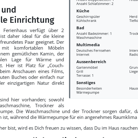
Anzahl Schlafzimmer: 2
 und
Küche
Geschirrspüler
Herd
le Einrichtung
Kühlschrank
Tiefk
Bad
Ferienhaus verfügt über 2
Anzahl Badezimmer: 1
Troc
st daher ideal für die kleine
Waschmaschine
efreundetes Paar geeignet. Der
Multimedia
 mit komfortablen Möbeln
Deutsches Fernsehen
Inter
einem gemütlichen Kamin, der
Internet
Radi
ralen Lage für Wärme und
Aussenbereich
t. Hier ist Platz für „Couch-
Gartenmöbel
Grun
 beim Anschauen eines Films,
Grill
Liege
Terrasse: 1
uten Buches oder einfach nur
Sonstiges
r einzigartigen Natur direkt
Besonderheiten
Haus
Wärmepumpe
r sind hier vorhanden; sowohl
Waschmaschine, Trockner als
umpe. Die Waschmaschine und der Trockner sorgen dafür, d
n ist, während die Wärmepumpe für ein angenehmes Raumklima 
r bist, wird es Dich freuen zu wissen, dass Du im Haus rauchen 