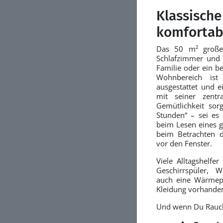
Klassische
komfortab
Das 50 m² große 
Schlafzimmer und i
Familie oder ein b
Wohnbereich ist
ausgestattet und 
mit seiner zent
Gemütlichkeit sorg
Stunden“ – sei es
beim Lesen eines g
beim Betrachten de
vor den Fenster.
Viele Alltagshelfe
Geschirrspüler, 
auch eine Wärmep
Kleidung vorhande
Und wenn Du Rauche