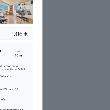
906 €
10 m
hl Personen: 4
stücksfläche: 5.343
 Aussicht
and Wasser: 10 m
nofen
l Etagenbetten : 1