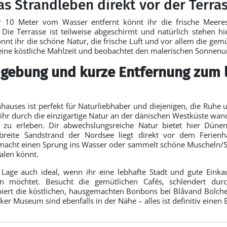
s Strandleben direkt vor der Terra
r 10 Meter vom Wasser entfernt könnt ihr die frische Meeresl
 Die Terrasse ist teilweise abgeschirmt und natürlich stehen h
önnt ihr die schöne Natur, die frische Luft und vor allem die gem
eine köstliche Mahlzeit und beobachtet den malerischen Sonnenu
gebung und kurze Entfernung zum 
nhauses ist perfekt für Naturliebhaber und diejenigen, die Ruhe 
ihr durch die einzigartige Natur an der dänischen Westküste wand
 zu erleben. Dir abwechslungsreiche Natur bietet hier Düne
breite Sandstrand der Nordsee liegt direkt vor dem Ferie
acht einen Sprung ins Wasser oder sammelt schöne Muscheln/Ste
alen könnt.
ie Lage auch ideal, wenn ihr eine lebhafte Stadt und gute Einka
n möchtet. Besucht die gemütlichen Cafés, schlendert dur
iert die köstlichen, hausgemachten Bonbons bei Blåvand Bolch
ker Museum sind ebenfalls in der Nähe – alles ist definitiv einen