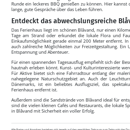
Runde ein leckeres BBQ genießen zu können. Hier kannst d
lange, gute Gespräche über das Leben führen.
Entdeckt das abwechslungsreiche Bl
Das Ferienhaus liegt im schönen Blåvand, nur einen Kilome
Tage am Strand oder erkundet die lokale Flora und Faun
Einkaufsmöglichkeit gerade einmal 200 Meter entfernt. In 
auch zahlreiche Möglichkeiten zur Freizeitgestaltung. Ein 
Entspannung und Abenteuer.
Für einen spannenden Tagesausflug empfiehlt sich der Besu
hautnah erleben könnt. Kunst- und Kulturinteressierte wer
Für Aktive bietet sich eine Fahrradtour entlang der male
nahegelegene Naturschutzgebiet an. Auch der Leuchttur
Dänemarks, ist ein beliebtes Ausflugsziel, das spektak
Ferienhaus entfernt ist.
Außerdem sind die Sandstrände von Blåvand ideal für ent
sind die vielen kleinen Cafés und Restaurants, die lokale Sp
in Blåvand mit Sicherheit ein voller Erfolg.
Alle Preise und Angaben beziehen sich jeweils auf den gewählten Zeitraum zum Zeitpunkt des D