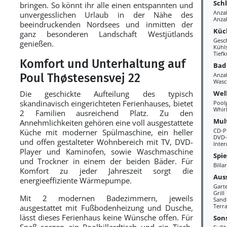
Sch
bringen. So könnt ihr alle einen entspannten und
Anza
unvergesslichen Urlaub in der Nähe des
Anza
beeindruckenden Nordsees und inmitten der
Küc
ganz besonderen Landschaft Westjütlands
Gesc
genießen.
Kühl
Tiefk
Komfort und Unterhaltung auf
Bad
Poul Thøstesensvej 22
Anza
Wasc
Wel
Die geschickte Aufteilung des typisch
skandinavisch eingerichteten Ferienhauses, bietet
Pool
Whir
2 Familien ausreichend Platz. Zu den
Mul
Annehmlichkeiten gehören eine voll ausgestattete
CD-P
Küche mit moderner Spülmaschine, ein heller
DVD-
und offen gestalteter Wohnbereich mit TV, DVD-
Inter
Player und Kaminofen, sowie Waschmaschine
Spi
und Trockner in einem der beiden Bäder. Für
Billa
Komfort zu jeder Jahreszeit sorgt die
Aus
energieeffiziente Wärmepumpe.
Gart
Grill
Mit 2 modernen Badezimmern, jeweils
Sand
Terra
ausgestattet mit Fußbodenheizung und Dusche,
lässt dieses Ferienhaus keine Wünsche offen. Für
Sons
Spaß sorgen ein Poolbillardtisch und ein Tisch-