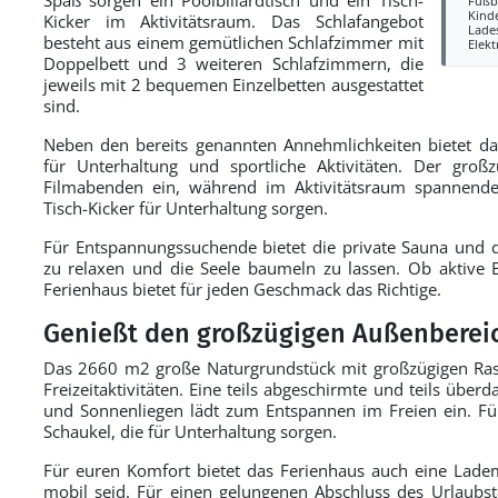
Fußb
Kind
Kicker im Aktivitätsraum. Das Schlafangebot
Lades
besteht aus einem gemütlichen Schlafzimmer mit
Elek
Doppelbett und 3 weiteren Schlafzimmern, die
jeweils mit 2 bequemen Einzelbetten ausgestattet
sind.
Neben den bereits genannten Annehmlichkeiten bietet da
für Unterhaltung und sportliche Aktivitäten. Der gro
Filmabenden ein, während im Aktivitätsraum spannende 
Tisch-Kicker für Unterhaltung sorgen.
Für Entspannungssuchende bietet die private Sauna und 
zu relaxen und die Seele baumeln zu lassen. Ob aktive 
Ferienhaus bietet für jeden Geschmack das Richtige.
Genießt den großzügigen Außenberei
Das 2660 m2 große Naturgrundstück mit großzügigen Rasen
Freizeitaktivitäten. Eine teils abgeschirmte und teils üb
und Sonnenliegen lädt zum Entspannen im Freien ein. Fü
Schaukel, die für Unterhaltung sorgen.
Für euren Komfort bietet das Ferienhaus auch eine Lademö
mobil seid. Für einen gelungenen Abschluss des Urlaubstag