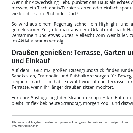
Wenn ihr Abwechslung liebt, punktet das Haus als echtes A
messen, ein Tischtennis-Turnier starten oder einfach spont
vielleicht Tischfußball oder Dart?
So wird aus einem Regentag schnell ein Highlight, und 
gemeinsamer Zeit, die man aus dem Urlaub mit nach Hau
versammeln und etwas Gutes, vielleicht vom Weinküler, 
im Aktivitätsraum verfolgt.
Draußen genießen: Terrasse, Garten 
und Einkauf
Auf dem 1682 m2 großen Rasengrundstück finden Kinder 
Sandkasten, Trampolin und Fußballtore sorgen für Beweg
bequem macht. Ihr habt sowohl eine offene Terrasse für
Terrasse, wenn ihr länger draußen sitzen möchtet.
Für eure Ausflüge liegt der Strand in knapp 3 km Entfernu
bleibt ihr flexibel: heute Strandtag, morgen Pool, und daz
Alle Preise und Angaben beziehen sich jeweils auf den gewählten Zeitraum zum Zeitpunkt des D
Irrtümer vorbehalten.