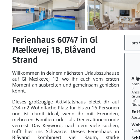
Ferienhaus 60747 in Gl
pro
Mælkevej 1B, Blåvand
Strand
Willkommen in deinem nächsten Urlaubszuhause
All
auf Gl Mælkevej 1B, wo ihr euch vom ersten
Moment an ausbreiten und gemeinsam genießen
Anza
3
könnt.
Anza
Grund
m²
Dieses großzügige Aktivitätshaus bietet dir auf
Nich
234 m2 Wohnfläche Platz für bis zu 16 Personen
Ent
und ist damit ideal, wenn ihr mit Freunden,
Abst
mehreren Familien oder als Generationenrunde
Woh
verreist. Das Keyword, nach dem viele suchen,
trifft hier ins Schwarze: Dieses Ferienhaus in
Flac
Blåvand kombiniert viel Raum, starke
Sch