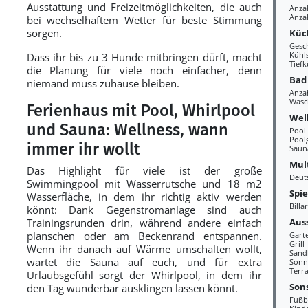
Ausstattung und Freizeitmöglichkeiten, die auch
Anza
Anza
bei wechselhaftem Wetter für beste Stimmung
sorgen.
Küc
Gesc
Kühl
Dass ihr bis zu 3 Hunde mitbringen dürft, macht
Tiefk
die Planung für viele noch einfacher, denn
Bad
niemand muss zuhause bleiben.
Anza
Wasc
Ferienhaus mit Pool, Whirlpool
Wel
und Sauna: Wellness, wann
Pool
Pool
immer ihr wollt
Saun
Mul
Das Highlight für viele ist der große
Deut
Swimmingpool mit Wasserrutsche und 18 m2
Spi
Wasserfläche, in dem ihr richtig aktiv werden
Billa
könnt: Dank Gegenstromanlage sind auch
Aus
Trainingsrunden drin, während andere einfach
planschen oder am Beckenrand entspannen.
Gart
Grill
Wenn ihr danach auf Wärme umschalten wollt,
Sand
wartet die Sauna auf euch, und für extra
Sonn
Terr
Urlaubsgefühl sorgt der Whirlpool, in dem ihr
Sons
den Tag wunderbar ausklingen lassen könnt.
Fußb