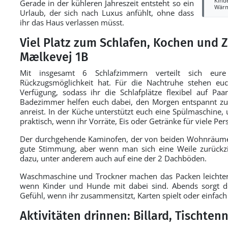
Kind
Gerade in der kühleren Jahreszeit entsteht so ein
Wär
Urlaub, der sich nach Luxus anfühlt, ohne dass
ihr das Haus verlassen müsst.
Viel Platz zum Schlafen, Kochen und
Mælkevej 1B
Mit insgesamt 6 Schlafzimmern verteilt sich eu
Rückzugsmöglichkeit hat. Für die Nachtruhe stehen eu
Verfügung, sodass ihr die Schlafplätze flexibel auf Pa
Badezimmer helfen euch dabei, den Morgen entspannt zu 
anreist. In der Küche unterstützt euch eine Spülmaschine, 
praktisch, wenn ihr Vorräte, Eis oder Getränke für viele Per
Der durchgehende Kaminofen, der von beiden Wohnräumen
gute Stimmung, aber wenn man sich eine Weile zurückzi
dazu, unter anderem auch auf eine der 2 Dachböden.
Waschmaschine und Trockner machen das Packen leichter,
wenn Kinder und Hunde mit dabei sind. Abends sorgt d
Gefühl, wenn ihr zusammensitzt, Karten spielt oder einfac
Aktivitäten drinnen: Billard, Tischten