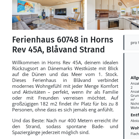
Ferienhaus 60748 in Horns
pro
Rev 45A, Blåvand Strand
Willkommen in Horns Rev 45A, deinem idealen
Rückzugsort an Dänemarks Westküste mit Blick
auf die Dünen und das Meer vom 1. Stock.
All
Dieses Ferienhaus in Blåvand verbindet
Anza
modernes Wohngefühl mit jeder Menge Komfort
2
und Aktivitäten – perfekt, wenn ihr als Familie
Anza
Grund
oder mit Freunden verreisen möchtet. Auf
m²
großzügigen 182 m2 findet ihr Platz für bis zu 8
Nich
Wohn
Personen, ohne dass es sich jemals eng anfühlt.
Ent
Und das Beste: Nach nur 400 Metern erreicht ihr
Abst
den Strand, sodass spontane Bade- und
Woh
Spaziergänge jederzeit möglich sind.
Flac