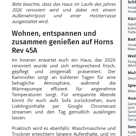
Sch
Bitte beachte, dass das Haus im Laufe des Jahres
Anza
2026 renoviert wird und dabei mit einem
Anza
Außenwhirlpool und einer Holzterrasse
Küc
ausgestattet wird.
Gesc
Kühl
Wohnen, entspannen und
Tiefk
Bad
zusammen genießen auf Horns
Anza
Rev 45A
Wasc
Wel
Im Inneren erwartet euch ein Haus, das 2026
Pool
renoviert wurde und sich entsprechend frisch,
Whir
gepflegt und zeitgemäß präsentiert. Der
Mul
Kaminofen sorgt an kühleren Tagen für eine
Deut
behagliche Atmosphäre, während die
Spi
Wärmepumpe effizient für angenehme
Billa
Temperaturen sorgt. Für entspannte Abende
Aus
könnt ihr euch aufs Sofa zurückziehen, eure
Gart
Lieblingsinhalte per Google Chromecast
Grill
streamen und den Tag gemütlich ausklingen
Sand
Sonn
lassen.
Terr
Sons
Praktisch wird es ebenfalls: Waschmaschine und
Fußb
Trockner erleichtern längere Aufenthalte, und im