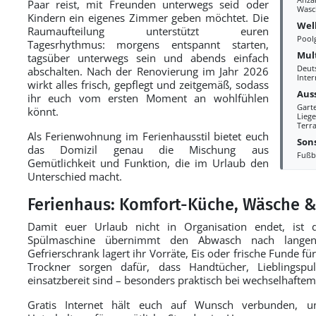
Anza
Paar reist, mit Freunden unterwegs seid oder
Wasc
Kindern ein eigenes Zimmer geben möchtet. Die
Wel
Raumaufteilung unterstützt euren
Pool
Tagesrhythmus: morgens entspannt starten,
Mul
tagsüber unterwegs sein und abends einfach
Deut
abschalten. Nach der Renovierung im Jahr 2026
Inter
wirkt alles frisch, gepflegt und zeitgemäß, sodass
Aus
ihr euch vom ersten Moment an wohlfühlen
Gart
könnt.
Liege
Terra
Als Ferienwohnung im Ferienhausstil bietet euch
Sons
das Domizil genau die Mischung aus
Fußb
Gemütlichkeit und Funktion, die im Urlaub den
Unterschied macht.
Ferienhaus: Komfort-Küche, Wäsche &
Damit euer Urlaub nicht in Organisation endet, ist 
Spülmaschine übernimmt den Abwasch nach langen
Gefrierschrank lagert ihr Vorräte, Eis oder frische Funde
Trockner sorgen dafür, dass Handtücher, Lieblingsp
einsatzbereit sind – besonders praktisch bei wechselhafte
Gratis Internet hält euch auf Wunsch verbunden, un