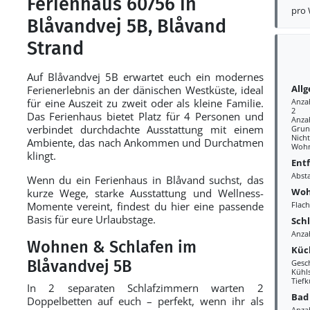
Ferienhaus 60756 in
pro
Blåvandvej 5B, Blåvand
Strand
Auf Blåvandvej 5B erwartet euch ein modernes
All
Ferienerlebnis an der dänischen Westküste, ideal
für eine Auszeit zu zweit oder als kleine Familie.
Anza
2
Das Ferienhaus bietet Platz für 4 Personen und
Anza
verbindet durchdachte Ausstattung mit einem
Grun
Nich
Ambiente, das nach Ankommen und Durchatmen
Wohn
klingt.
Ent
Abst
Wenn du ein Ferienhaus in Blåvand suchst, das
Woh
kurze Wege, starke Ausstattung und Wellness-
Momente vereint, findest du hier eine passende
Flac
Basis für eure Urlaubstage.
Sch
Anza
Wohnen & Schlafen im
Küc
Blåvandvej 5B
Gesc
Kühl
Tiefk
In 2 separaten Schlafzimmern warten 2
Bad
Doppelbetten auf euch – perfekt, wenn ihr als