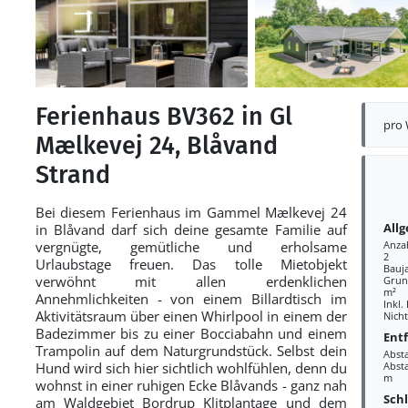
Ferienhaus BV362 in Gl
pro
Mælkevej 24, Blåvand
Strand
Bei diesem Ferienhaus im Gammel Mælkevej 24
All
in Blåvand darf sich deine gesamte Familie auf
vergnügte, gemütliche und erholsame
Anza
2
Urlaubstage freuen. Das tolle Mietobjekt
Bauj
verwöhnt mit allen erdenklichen
Grund
m²
Annehmlichkeiten - von einem Billardtisch im
Inkl.
Aktivitätsraum über einen Whirlpool in einem der
Nich
Badezimmer bis zu einer Bocciabahn und einem
Ent
Trampolin auf dem Naturgrundstück. Selbst dein
Abst
Hund wird sich hier sichtlich wohlfühlen, denn du
Absta
m
wohnst in einer ruhigen Ecke Blåvands - ganz nah
Sch
am Waldgebiet Bordrup Klitplantage und dem