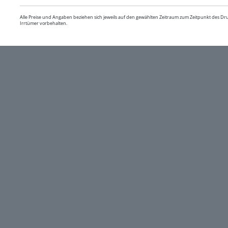
Alle Preise und Angaben beziehen sich jeweils auf den gewählten Zeitraum zum Zeitpunkt des D
Irrtümer vorbehalten.