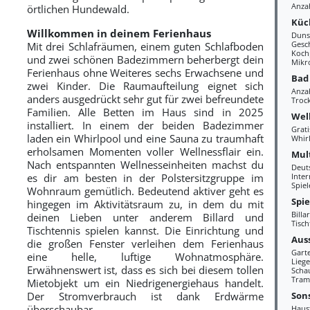
Anza
örtlichen Hundewald.
Küc
Willkommen in deinem Ferienhaus
Duns
Gesc
Mit drei Schlafräumen, einem guten Schlafboden
Kochp
und zwei schönen Badezimmern beherbergt dein
Mikr
Ferienhaus ohne Weiteres sechs Erwachsene und
Bad
zwei Kinder. Die Raumaufteilung eignet sich
Anza
anders ausgedrückt sehr gut für zwei befreundete
Troc
Familien. Alle Betten im Haus sind in 2025
Wel
installiert. In einem der beiden Badezimmer
Grat
laden ein Whirlpool und eine Sauna zu traumhaft
Whir
erholsamen Momenten voller Wellnessflair ein.
Mul
Nach entspannten Wellnesseinheiten machst du
Deut
es dir am besten in der Polstersitzgruppe im
Inte
Spie
Wohnraum gemütlich. Bedeutend aktiver geht es
Spi
hingegen im Aktivitätsraum zu, in dem du mit
Billa
deinen Lieben unter anderem Billard und
Tisch
Tischtennis spielen kannst. Die Einrichtung und
Aus
die großen Fenster verleihen dem Ferienhaus
Gart
eine helle, luftige Wohnatmosphäre.
Liege
Erwähnenswert ist, dass es sich bei diesem tollen
Scha
Tram
Mietobjekt um ein Niedrigenergiehaus handelt.
Sons
Der Stromverbrauch ist dank Erdwärme
überschaubar.
Haus