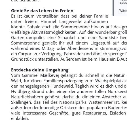
Kind
Genieße das Leben im Freien
Wär
Es ist kaum vorstellbar, dass bei deiner Familie
unter freiem Himmel Langeweile aufkommen
könnte. Sobald euch die Sommersonne hinaus auf das gro
vielfältige Aktivitätsmöglichkeiten. Auf der wunderbar gr
Gartentrampolin, eine Schaukel und eine Sandkiste ber
Sommersonne genießt ihr auf einem Liegestuhl auf de
während eines Mittag- oder Abendessens in stimmungsvoll
ein Carport zur Verfügung. Fahrräder und ähnlich sperrig
Grundstück unterstellen. Außerdem ist beim Haus ein E-Au
Entdecke deine Umgebung
Vom Gammel Mælkevej gelangst du schnell in die Natur -
Wald, für einen Familienspaziergang zum Waldspielplatz
den nahegelegenen Hundewald. Täglich wird es dich und de
Hvidbjerg Strand oder einen der anderen tollen Nordsee
Naturliebhabern gehörst, darfst du dir einen Abstecher a
Skallingen, das Teil des Nationalparks Wattenmeer ist, kei
außerdem der lebendige Ortskern des populären Badeortes
viele interessante Geschäfte, gute Restaurants, Eisl
einladen.