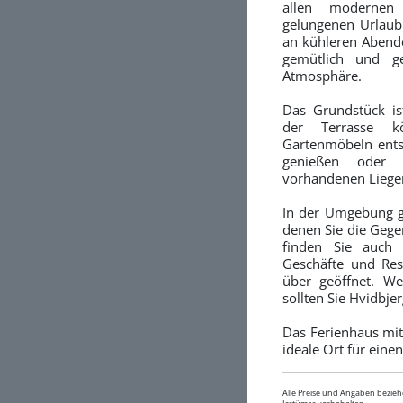
allen modernen
gelungenen Urlaub 
an kühleren Aben
gemütlich und ge
Atmosphäre.
Das Grundstück ist
der Terrasse 
Gartenmöbeln ents
genießen oder
vorhandenen Lieg
In der Umgebung g
denen Sie die Geg
finden Sie auch 
Geschäfte und Res
über geöffnet. We
sollten Sie Hvidbj
Das Ferienhaus mit
ideale Ort für eine
Alle Preise und Angaben bezieh