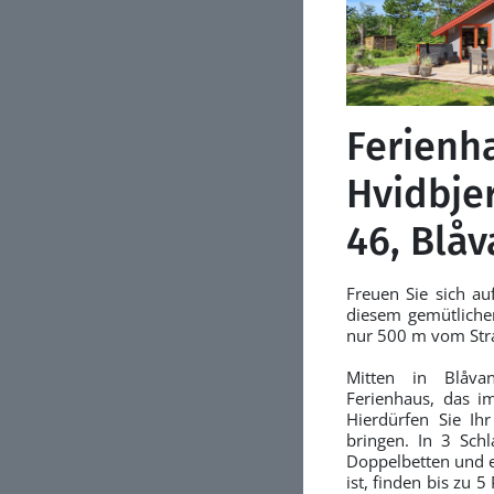
Ferienha
Hvidbje
46, Blå
Freuen Sie sich au
diesem gemütlichen
nur 500 m vom Stra
Mitten in Blåvan
Ferienhaus, das i
Hierdürfen Sie Ih
bringen. In 3 Sch
Doppelbetten und ei
ist, finden bis zu 5