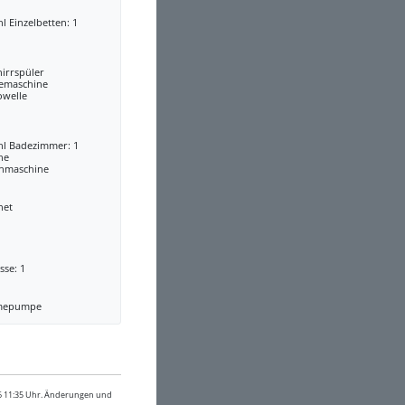
l Einzelbetten: 1
irrspüler
eemaschine
owelle
hl Badezimmer: 1
he
hmaschine
net
sse: 1
mepumpe
26 11:35 Uhr. Änderungen und