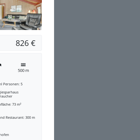
826 €
500 m
hl Personen: 5
giesparhaus
traucher
fläche: 73 m²
and Restaurant: 300 m
nofen