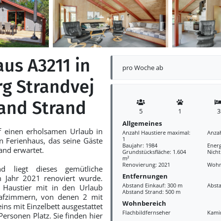
us A3211 in
pro Woche ab
rg Strandvej
vand Strand
5
1
3
Allgemeines
f einen erholsamen Urlaub in
Anzahl Haustiere maximal:
Anza
1
 Ferienhaus, das seine Gäste
Baujahr: 1984
Ener
nd erwartet.
Grundstücksfläche: 1.604
Nich
m²
Renovierung: 2021
Wohn
d liegt dieses gemütliche
Entfernungen
m Jahr 2021 renoviert wurde.
Abstand Einkauf: 300 m
Abst
r Haustier mit in den Urlaub
Abstand Strand: 500 m
lafzimmern, von denen 2 mit
Wohnbereich
ns mit Einzelbett ausgestattet
Flachbildfernseher
Kami
 Personen Platz. Sie finden hier