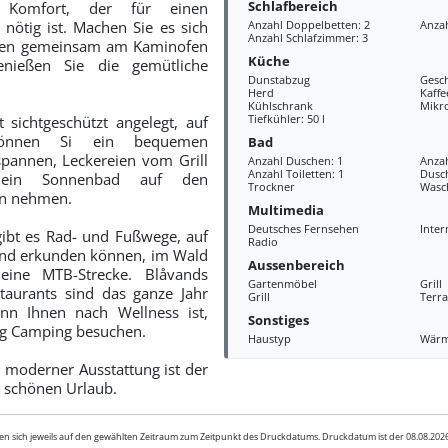
Schlafbereich
 Komfort, der für einen
nötig ist. Machen Sie es sich
Anzahl Doppelbetten: 2
Anzah
Anzahl Schlafzimmer: 3
den gemeinsam am Kaminofen
Küche
nießen Sie die gemütliche
Dunstabzug
Gesch
Herd
Kaff
Kühlschrank
Mikr
Tiefkühler: 50 l
 sichtgeschützt angelegt, auf
können Si ein bequemen
Bad
pannen, Leckereien vom Grill
Anzahl Duschen: 1
Anza
Anzahl Toiletten: 1
Dusc
 ein Sonnenbad auf den
Trockner
Wasc
en nehmen.
Multimedia
Deutsches Fernsehen
Inter
ibt es Rad- und Fußwege, auf
Radio
end erkunden können, im Wald
Aussenbereich
eine MTB-Strecke. Blåvands
Gartenmöbel
Grill
taurants sind das ganze Jahr
Grill
Terra
nn Ihnen nach Wellness ist,
Sonstiges
erg Camping besuchen.
Haustyp
Wär
 moderner Ausstattung ist der
n schönen Urlaub.
en sich jeweils auf den gewählten Zeitraum zum Zeitpunkt des Druckdatums. Druckdatum ist der 08.08.20