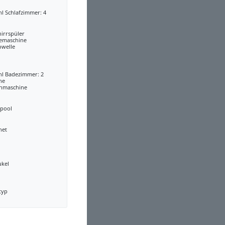
l Schlafzimmer: 4
irrspüler
eemaschine
owelle
hl Badezimmer: 2
he
hmaschine
lpool
net
ukel
typ