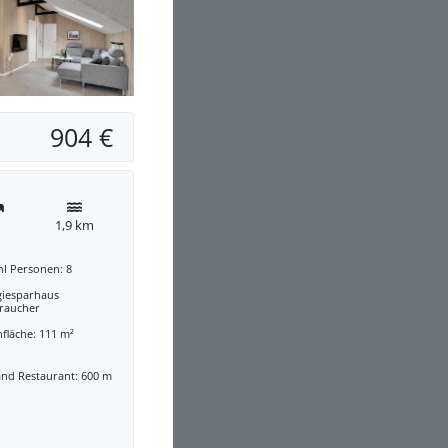
904 €
1,9 km
hl Personen: 8
giesparhaus
traucher
fläche: 111 m²
and Restaurant: 600 m