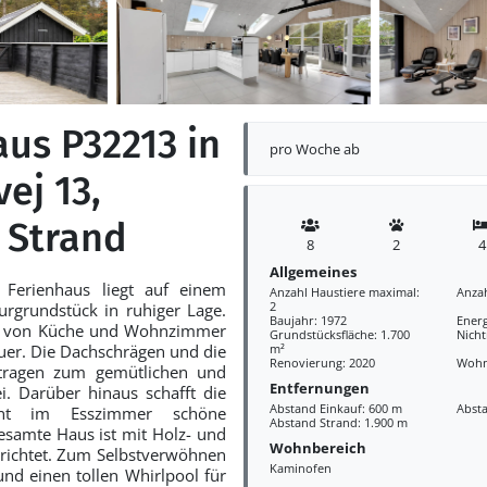
aus P32213 in
pro Woche ab
ej 13,
 Strand
8
2
4
Allgemeines
 Ferienhaus liegt auf einem
Anzahl Haustiere maximal:
Anza
2
rgrundstück in ruhiger Lage.
Baujahr: 1972
Ener
g von Küche und Wohnzimmer
Grundstücksfläche: 1.700
Nich
er. Die Dachschrägen und die
m²
Renovierung: 2020
Wohn
ragen zum gemütlichen und
Entfernungen
. Darüber hinaus schafft die
Abstand Einkauf: 600 m
Abst
ront im Esszimmer schöne
Abstand Strand: 1.900 m
gesamte Haus ist mit Holz- und
Wohnbereich
richtet. Zum Selbstverwöhnen
Kaminofen
und einen tollen Whirlpool für