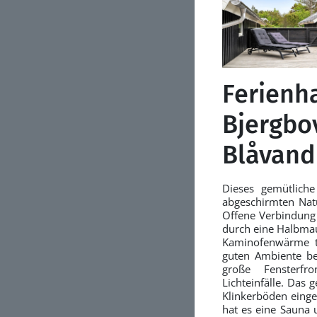
Ferienh
Bjergbov
Blåvand
Dieses gemütliche
abgeschirmten Natu
Offene Verbindun
durch eine Halbmau
Kaminofenwärme t
guten Ambiente bei
große Fensterf
Lichteinfälle. Das 
Klinkerböden einge
hat es eine Sauna 