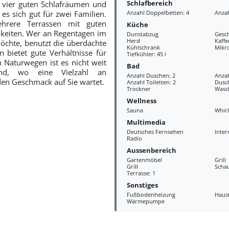
Schlafbereich
 vier guten Schlafräumen und
es sich gut für zwei Familien.
Anzahl Doppelbetten: 4
Anzah
hrere Terrassen mit guten
Küche
keiten. Wer an Regentagen im
Dunstabzug
Gesch
Herd
Kaff
öchte, benutzt die überdachte
Kühlschrank
Mikr
n bietet gute Verhältnisse für
Tiefkühler: 45 l
n Naturwegen ist es nicht weit
Bad
and, wo eine Vielzahl an
Anzahl Duschen: 2
Anza
den Geschmack auf Sie wartet.
Anzahl Toiletten: 2
Dusc
Trockner
Wasc
Wellness
Sauna
Whir
Multimedia
Deutsches Fernsehen
Inter
Radio
Aussenbereich
Gartenmöbel
Grill
Grill
Scha
Terrasse: 1
Sonstiges
Fußbodenheizung
Haus
Wärmepumpe