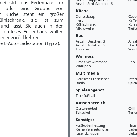
net sich das Ferienhaus für
Anzahl Schlafzimmer: 6
en oder eine Gruppe von
Küche
r Küche steht ein großer
Dunstabzug
Gesch
Kühlschrank, sie ist zum
Herd
Kaff
Kühlschrank
Kühl
und lässt Sie auch in den
Mikrowelle
Tiefk
 In dieses Ferienhaus wollen
Bad
ieder zurückkehren.
Anzahl Duschen: 3
Anza
e E-Auto-Ladestation (Typ 2).
Anzahl Toiletten: 3
Dusc
Trockner
Wasc
Wellness
Gratis Schwimmbad
Pool
Whirlpool
Multimedia
Deutsches Fernsehen
Inter
Radio
Spiel
Spieleangebot
Tischfußball
Aussenbereich
Gartenmöbel
Grill
Schaukel
Terra
Sonstiges
Fußbodenheizung
Haus
Keine Vermietung an
Lades
Jugendgruppen
Elekt