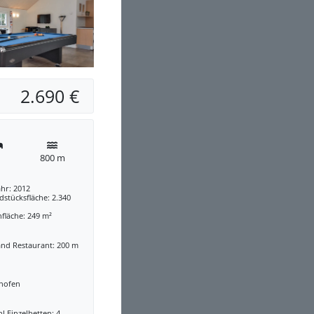
2.690 €
800 m
hr: 2012
stücksfläche: 2.340
fläche: 249 m²
and Restaurant: 200 m
nofen
l Einzelbetten: 4