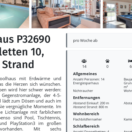
aus P32690
pro Woche ab
letten 10,
 Strand
14
0
6
Allgemeines
Poolhaus mit Erdwärme und
Anzahl Personen: 14
Bauja
Energiesparhaus
Grund
as die Herzen sich wünschen.
m²
ben wird hier schwer werden:
Nichtraucher
Wohn
 Gegenstromanlage, der 4-5-
Entfernungen
l lädt zum Dösen und auch im
Abstand Einkauf: 200 m
Abst
ie vergnügliche Momente. Im
Abstand Strand: 800 m
ne Lichtanlage mit farblichem
Wohnbereich
Ebenso sind Pool, Tischtennis,
Flachbildfernseher
Kami
 und PlayStation3 im großen
Schlafbereich
m vorhanden. Mit sechs
Anzahl Doppelbetten: 4
Anzah