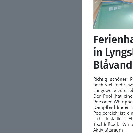
Ferienh
in Lyngs
Blåvand
Richtig schönes 
noch viel mehr, w
Langeweile zu erle
Der Pool hat eine
Personen Whirlpoo
Dampfbad finden S
Poolbereich ist ei
Licht installiert. 
Tischfußball, Wii
Aktivitätsrau