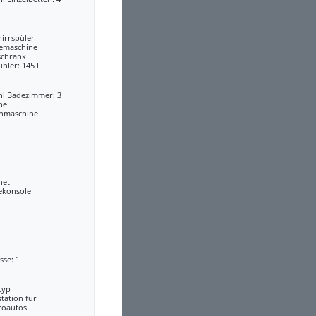
irrspüler
eemaschine
schrank
ühler: 145 l
hl Badezimmer: 3
he
hmaschine
net
ekonsole
sse: 1
typ
tation für
roautos