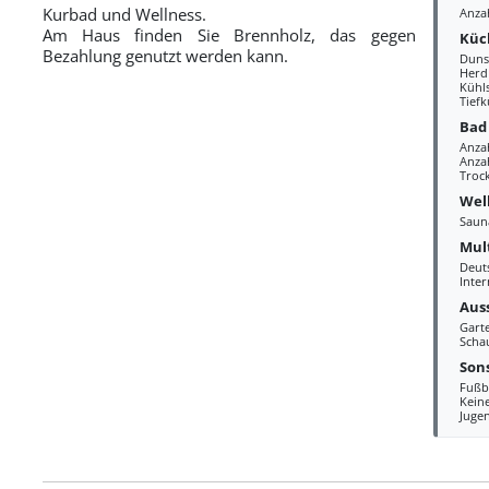
Kurbad und Wellness.
Anza
Am Haus finden Sie Brennholz, das gegen
Küc
Bezahlung genutzt werden kann.
Duns
Herd
Kühl
Tiefk
Bad
Anza
Anzah
Troc
Wel
Saun
Mul
Deut
Inter
Aus
Gart
Scha
Sons
Fußb
Kein
Juge