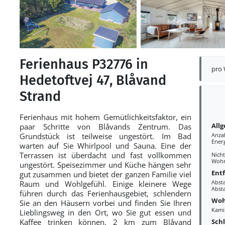
Ferienhaus P32776 in
pro
Hedetoftvej 47, Blåvand
Strand
Ferienhaus mit hohem Gemütlichkeitsfaktor, ein
All
paar Schritte von Blåvands Zentrum. Das
Grundstück ist teilweise ungestört. Im Bad
Anza
Ener
warten auf Sie Whirlpool und Sauna. Eine der
Terrassen ist überdacht und fast vollkommen
Nich
Wohn
ungestört. Speisezimmer und Küche hängen sehr
Ent
gut zusammen und bietet der ganzen Familie viel
Abst
Raum und Wohlgefühl. Einige kleinere Wege
Abst
führen durch das Ferienhausgebiet, schlendern
Woh
Sie an den Häusern vorbei und finden Sie Ihren
Kami
Lieblingsweg in den Ort, wo Sie gut essen und
Sch
Kaffee trinken können. 2 km zum Blåvand