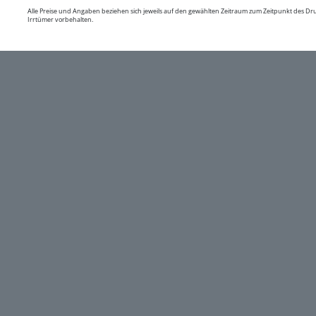
Alle Preise und Angaben beziehen sich jeweils auf den gewählten Zeitraum zum Zeitpunkt des D
Irrtümer vorbehalten.