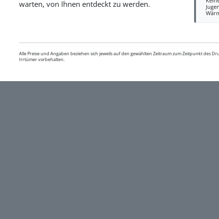
Kein
warten, von Ihnen entdeckt zu werden.
Juge
Wär
Alle Preise und Angaben beziehen sich jeweils auf den gewählten Zeitraum zum Zeitpunkt des D
Irrtümer vorbehalten.