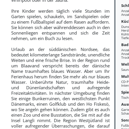
Sch
Ihre Kinder werden täglich viele Stunden im
Anza
Anza
Garten spielen, schaukeln, im Sandspielen oder
Küc
zu einem Fußballspiel auf dem Rasen auffordern.
Sie können sich aber währenddessen auch in den
Duns
Herd
Sonnenliegen entspannen und sich die Zeit
Kühl
nehmen, um ein Buch zu lesen.
Tiefk
Bad
Urlaub an der süddänischen Nordsee, das
Anza
Anzah
bedeutet kilometerlange Sandstrände, unendliche
Troc
Weiten und eine frische Brise. In der Region rund
Wel
um Blaavand verspricht bereits der dänische
Saun
Name traumhaftes blaues Wasser. Aber um Ihr
Mul
Ferienhaus herum finden Sie mehr als nur blaues
Wasser. Unberührte Natur, traumhafte Heide-
CD-P
Inter
und Dünenlandschaften und aufregende
Spi
Freizeitaktivitäten. In nächster Umgebung finden
Tisch
Sie einige Bunkerruinen, den westlichsten Punkt
Dänemarks, einen Golfklub und den Ho Fiskesö,
Aus
wo Sie angeln gehen können. Zudem gibt es auch
Gart
Scha
einen Zoo und eine Busstation, die Sie mit auf die
Sons
Insel Langli nimmt. Die Region Westjütland ist
voller aufregender Überraschungen, die darauf
Fußb