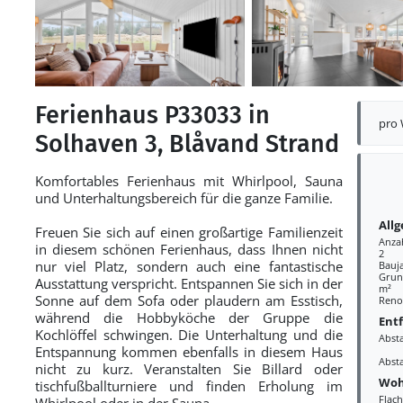
Ferienhaus P33033 in
pro
Solhaven 3, Blåvand Strand
Komfortables Ferienhaus mit Whirlpool, Sauna
und Unterhaltungsbereich für die ganze Familie.
All
Freuen Sie sich auf einen großartige Familienzeit
Anza
in diesem schönen Ferienhaus, dass Ihnen nicht
2
nur viel Platz, sondern auch eine fantastische
Bauj
Grund
Ausstattung verspricht. Entspannen Sie sich in der
m²
Sonne auf dem Sofa oder plaudern am Esstisch,
Reno
während die Hobbyköche der Gruppe die
Ent
Kochlöffel schwingen. Die Unterhaltung und die
Abst
Entspannung kommen ebenfalls in diesem Haus
Abst
nicht zu kurz. Veranstalten Sie Billard oder
Woh
tischfußballturniere und finden Erholung im
Flac
Whirlpool oder in der Sauna.