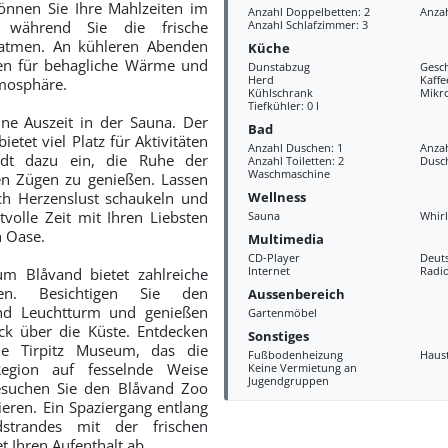
önnen Sie Ihre Mahlzeiten im
Anzahl Doppelbetten: 2
Anzah
, während Sie die frische
Anzahl Schlafzimmer: 3
natmen. An kühleren Abenden
Küche
en für behagliche Wärme und
Dunstabzug
Gesch
Herd
Kaff
mosphäre.
Kühlschrank
Mikr
Tiefkühler: 0 l
ne Auszeit in der Sauna. Der
Bad
ietet viel Platz für Aktivitäten
Anzahl Duschen: 1
Anza
dt dazu ein, die Ruhe der
Anzahl Toiletten: 2
Dusc
Waschmaschine
n Zügen zu genießen. Lassen
Wellness
ch Herzenslust schaukeln und
tvolle Zeit mit Ihren Liebsten
Sauna
Whir
n Oase.
Multimedia
CD-Player
Deut
Internet
Radi
m Blåvand bietet zahlreiche
eiten. Besichtigen Sie den
Aussenbereich
nd Leuchtturm und genießen
Gartenmöbel
ck über die Küste. Entdecken
Sonstiges
e Tirpitz Museum, das die
Fußbodenheizung
Haus
egion auf fesselnde Weise
Keine Vermietung an
Jugendgruppen
besuchen Sie den Blåvand Zoo
ieren. Ein Spaziergang entlang
strandes mit der frischen
 Ihren Aufenthalt ab.