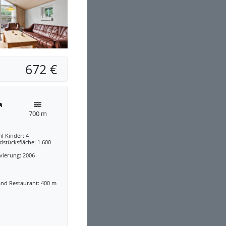
672 €
700 m
l Kinder: 4
stücksfläche: 1.600
vierung: 2006
and Restaurant: 400 m