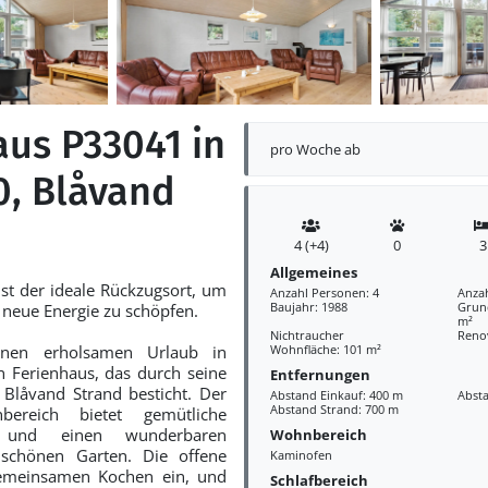
aus P33041 in
pro Woche ab
0, Blåvand
4 (+4)
0
3
Allgemeines
ist der ideale Rückzugsort, um
Anzahl Personen: 4
Anzah
Baujahr: 1988
Grund
 neue Energie zu schöpfen.
m²
Nichtraucher
Reno
inen erholsamen Urlaub in
Wohnfläche: 101 m²
 Ferienhaus, das durch seine
Entfernungen
 Blåvand Strand besticht. Der
Abstand Einkauf: 400 m
Abst
Abstand Strand: 700 m
bereich bietet gemütliche
en und einen wunderbaren
Wohnbereich
 schönen Garten. Die offene
Kaminofen
emeinsamen Kochen ein, und
Schlafbereich