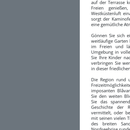
auf der Terrasse k
Freien genießen
Westküstenluft ei
sorgt der Kaminof
eine gemütliche At
Gönnen Sie sich ei
weitläufige Garten b
im Freien und lä
Umgebung in volle
Sie Ihre Kinder na
verbringen Sie wer
in dieser friedliche
Die Region rund u
Freizeitmöglichk
imposanten Blåva
Sie den weiten Bli
Sie das spannend
Geschichte der R
vermittelt, oder 
mit seinen vielen T
des breiten Sand
Nordseebrise rundet