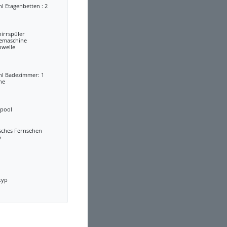
l Etagenbetten : 2
irrspüler
eemaschine
owelle
hl Badezimmer: 1
he
lpool
sches Fernsehen
o
typ