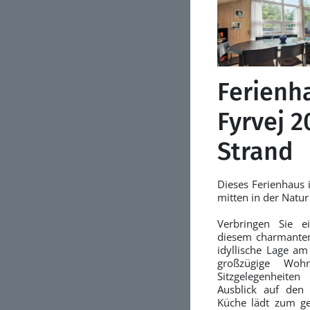
Ferienh
Fyrvej 2
Strand
Dieses Ferienhaus 
mitten in der Natur
Verbringen Sie e
diesem charmanten
idyllische Lage am
großzügige Wohn
Sitzgelegenheit
Ausblick auf den
Küche lädt zum g