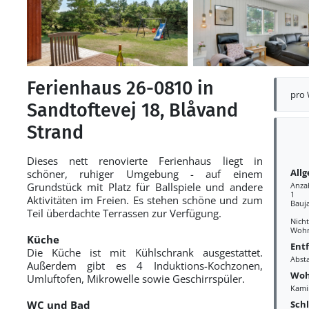
Ferienhaus 26-0810 in
pro
Sandtoftevej 18, Blåvand
Strand
Dieses nett renovierte Ferienhaus liegt in
All
schöner, ruhiger Umgebung - auf einem
Grundstück mit Platz für Ballspiele und andere
Anza
1
Aktivitäten im Freien. Es stehen schöne und zum
Bauj
Teil überdachte Terrassen zur Verfügung.
Nich
Wohn
Küche
Ent
Die Küche ist mit Kühlschrank ausgestattet.
Abst
Außerdem gibt es 4 Induktions-Kochzonen,
Woh
Umluftofen, Mikrowelle sowie Geschirrspüler.
Kami
Sch
WC und Bad