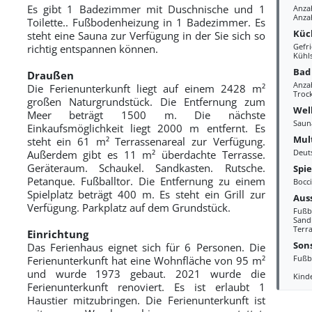
Es gibt 1 Badezimmer mit Duschnische und 1
Anza
Anza
Toilette.. Fußbodenheizung in 1 Badezimmer. Es
Küc
steht eine Sauna zur Verfügung in der Sie sich so
Gefri
richtig entspannen können.
Kühl
Bad
Draußen
Anza
Die Ferienunterkunft liegt auf einem 2428 m²
Troc
großen Naturgrundstück. Die Entfernung zum
Wel
Meer beträgt 1500 m. Die nächste
Saun
Einkaufsmöglichkeit liegt 2000 m entfernt. Es
Mul
steht ein 61 m² Terrassenareal zur Verfügung.
Deut
Außerdem gibt es 11 m² überdachte Terrasse.
Geräteraum. Schaukel. Sandkasten. Rutsche.
Spi
Petanque. Fußballtor. Die Entfernung zu einem
Bocc
Spielplatz beträgt 400 m. Es steht ein Grill zur
Aus
Verfügung. Parkplatz auf dem Grundstück.
Fußb
Sand
Terra
Einrichtung
Sons
Das Ferienhaus eignet sich für 6 Personen. Die
Fußb
Ferienunterkunft hat eine Wohnfläche von 95 m²
und wurde 1973 gebaut. 2021 wurde die
Kind
Ferienunterkunft renoviert. Es ist erlaubt 1
Haustier mitzubringen. Die Ferienunterkunft ist