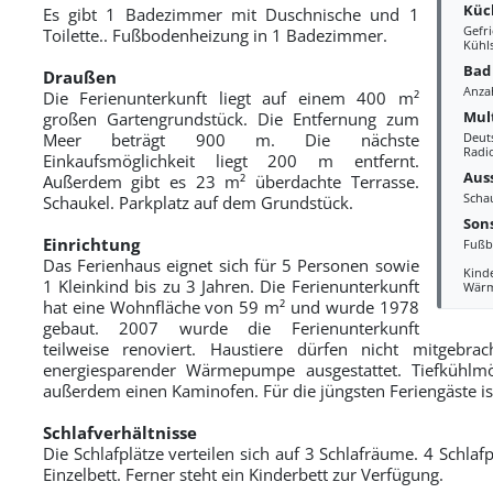
Küc
Es gibt 1 Badezimmer mit Duschnische und 1
Gefri
Toilette.. Fußbodenheizung in 1 Badezimmer.
Kühl
Bad
Draußen
Anza
Die Ferienunterkunft liegt auf einem 400 m²
Mul
großen Gartengrundstück. Die Entfernung zum
Meer beträgt 900 m. Die nächste
Deut
Radi
Einkaufsmöglichkeit liegt 200 m entfernt.
Aus
Außerdem gibt es 23 m² überdachte Terrasse.
Scha
Schaukel. Parkplatz auf dem Grundstück.
Sons
Einrichtung
Fußb
Das Ferienhaus eignet sich für 5 Personen sowie
Kind
1 Kleinkind bis zu 3 Jahren. Die Ferienunterkunft
Wär
hat eine Wohnfläche von 59 m² und wurde 1978
gebaut. 2007 wurde die Ferienunterkunft
teilweise renoviert. Haustiere dürfen nicht mitgebra
energiesparender Wärmepumpe ausgestattet. Tiefkühlmög
außerdem einen Kaminofen. Für die jüngsten Feriengäste i
Schlafverhältnisse
Die Schlafplätze verteilen sich auf 3 Schlafräume. 4 Schlaf
Einzelbett. Ferner steht ein Kinderbett zur Verfügung.