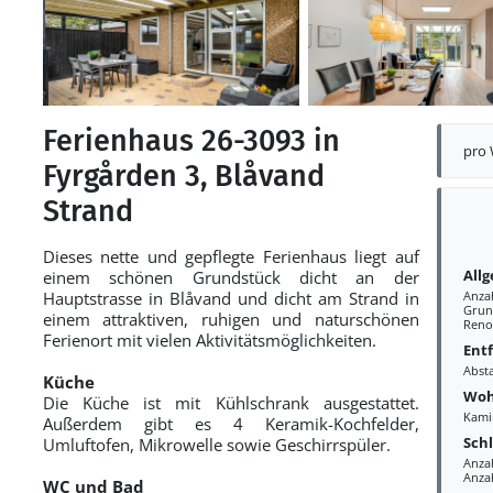
Ferienhaus 26-3093 in
pro
Fyrgården 3, Blåvand
Strand
Dieses nette und gepflegte Ferienhaus liegt auf
All
einem schönen Grundstück dicht an der
Hauptstrasse in Blåvand und dicht am Strand in
Anza
Grun
einem attraktiven, ruhigen und naturschönen
Reno
Ferienort mit vielen Aktivitätsmöglichkeiten.
Ent
Abst
Küche
Woh
Die Küche ist mit Kühlschrank ausgestattet.
Kami
Außerdem gibt es 4 Keramik-Kochfelder,
Sch
Umluftofen, Mikrowelle sowie Geschirrspüler.
Anza
Anza
WC und Bad