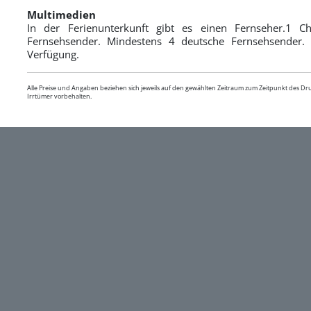
Multimedien
In der Ferienunterkunft gibt es einen Fernseher.1 C
Fernsehsender. Mindestens 4 deutsche Fernsehsender. E
Verfügung.
Alle Preise und Angaben beziehen sich jeweils auf den gewählten Zeitraum zum Zeitpunkt des D
Irrtümer vorbehalten.