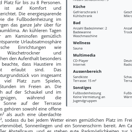
 Platz für bis zu 8 Personen.
Küche
ng ist auf Komfort und
Gefrierschrank l
Gesch
erichtet. Die energiesparende
Kühlschrank
Mikr
e die Fußbodenheizung im
Bad
gen das ganze Jahr über für
Anzahl Badezimmer: 2
Anzah
aumklima. An kühleren Tagen
Badewanne
Troc
r am Kaminofen gemütlich
Waschmaschine
ntspannte Urlaubsatmosphäre
Wellness
tische Einrichtungen wie
Sauna
e, Wäschetrockner und
Multimedia
hen den Aufenthalt besonders
CD-Player
Deut
e beachte, dass Haustiere im
Internet
Radi
cht erlaubt sind. Das
Aussenbereich
turgrundstück von insgesamt
Sandkiste
Scha
 viel Platz zum Spielen,
Terrasse: 15 m²
Terra
Stunden im Freien an. Die
Sonstiges
ch auf der Schaukel und im
Fußbodenheizung
Fußb
ergnügen, während die
Keine Vermietung an
Wär
Jugendgruppen
e Sonne auf der Terrasse
s gehören sowohl eine offene
m² als auch eine überdachte
, sodass du bei jedem Wetter einen gemütlichen Platz im Frei
artenmöbel, Sonnenliegen und ein Sonnenschirm bereit. Am Car
er Abstellraum, und es stehen gute Parkmöglichkeiten zur 