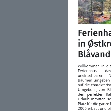
Ferienh
in Østkr
Blåvand
Willkommen in di
Ferienhaus, 
uneinsehbaren N
Bäumen umgeben u
auf die charakteris
Umgebung von Blå
den perfekten Ra
Urlaub inmitten s
Platz für die ganze
2006 erbaut und bi