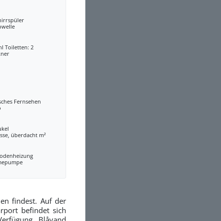
irrspüler
owelle
l Toiletten: 2
kner
sches Fernsehen
o
ukel
sse, überdacht m²
odenheizung
mepumpe
en findest. Auf der
port befindet sich
Verfügung. Blåvand