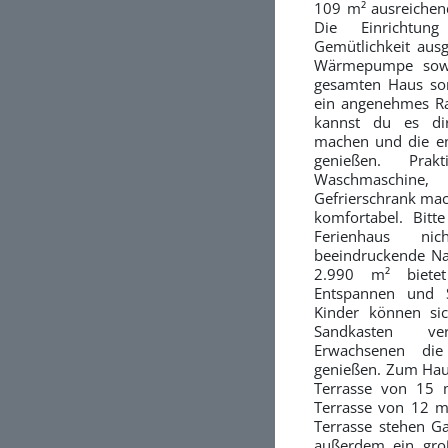
109 m² ausreichend
Die Einrichtu
Gemütlichkeit ausg
Wärmepumpe sowi
gesamten Haus sor
ein angenehmes R
kannst du es di
machen und die e
genießen. Prak
Waschmaschin
Gefrierschrank mac
komfortabel. Bitt
Ferienhaus ni
beeindruckende Na
2.990 m² bietet
Entspannen und 
Kinder können si
Sandkasten v
Erwachsenen di
genießen. Zum Hau
Terrasse von 15 
Terrasse von 12 m²
Terrasse stehen G
außerdem ein groß