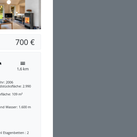
700 €
1,6 km
hr: 2006
stücksfläche: 2.990
fläche: 109 m²
and Wasser: 1.600 m
l Etagenbetten : 2