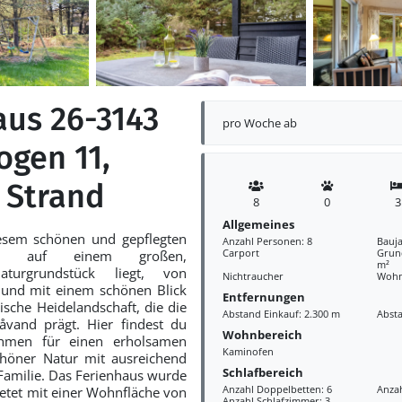
aus 26-3143
pro Woche ab
ogen 11,
 Strand
8
0
3
Allgemeines
esem schönen und gepflegten
Anzahl Personen: 8
Bauja
Carport
Grund
das auf einem großen,
m²
aturgrundstück liegt, von
Nichtraucher
Wohn
nd mit einem schönen Blick
Entfernungen
tische Heidelandschaft, die die
Abstand Einkauf: 2.300 m
Abst
vand prägt. Hier findest du
Wohnbereich
hmen für einen erholsamen
Kaminofen
chöner Natur mit ausreichend
Schlafbereich
 Familie. Das Ferienhaus wurde
Anzahl Doppelbetten: 6
Anzah
etet mit einer Wohnfläche von
Anzahl Schlafzimmer: 3