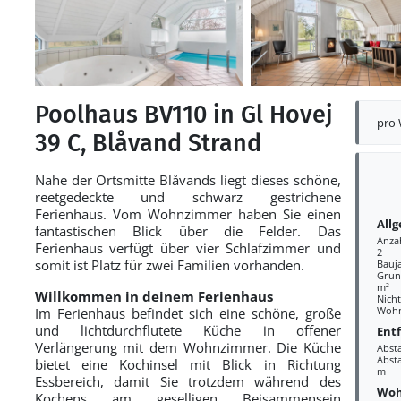
Poolhaus BV110 in Gl Hovej
pro
39 C, Blåvand Strand
Nahe der Ortsmitte Blåvands liegt dieses schöne,
reetgedeckte und schwarz gestrichene
Ferienhaus. Vom Wohnzimmer haben Sie einen
All
fantastischen Blick über die Felder. Das
Anza
Ferienhaus verfügt über vier Schlafzimmer und
2
somit ist Platz für zwei Familien vorhanden.
Bauj
Grund
m²
Willkommen in deinem Ferienhaus
Nich
Wohn
Im Ferienhaus befindet sich eine schöne, große
und lichtdurchflutete Küche in offener
Ent
Verlängerung mit dem Wohnzimmer. Die Küche
Abst
Absta
bietet eine Kochinsel mit Blick in Richtung
m
Essbereich, damit Sie trotzdem während des
Woh
Kochens am geselligen Beisammensein