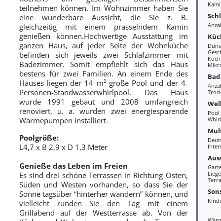
Kami
teilnehmen können. Im Wohnzimmer haben Sie
Sch
eine wunderbare Aussicht, die Sie z. B.
Anza
gleichzeitig mit einem prasselndem Kamin
genießen können.Hochwertige Ausstattung im
Küc
ganzen Haus, auf jeder Seite der Wohnküche
Duns
Gesc
befinden sich jeweils zwei Schlafzimmer mit
Kochp
Badezimmer. Somit empfiehlt sich das Haus
Mikr
bestens für zwei Familien. An einem Ende des
Bad
Hauses liegen der 14 m² große Pool und der 4-
Anza
Personen-Standwasserwhirlpool. Das Haus
Troc
wurde 1991 gebaut und 2008 umfangreich
Wel
renoviert, u. a. wurden zwei energiesparende
Pool
Wärmepumpen installiert.
Whir
Mul
Poolgröß
e:
Deut
L4,7 x B 2,9 x D 1,3 Meter
Inter
Aus
Genieße das Leben im Freien
Gart
Liege
Es sind drei schöne Terrassen in Richtung Osten,
Terra
Süden und Westen vorhanden, so dass Sie der
Sons
Sonne tagsüber “hinterher wandern” können, und
Kind
vielleicht runden Sie den Tag mit einem
Grillabend auf der Westterrasse ab. Von der
Wär