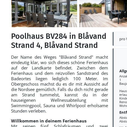
Poolhaus BV284 in Blåvand
pro
Strand 4, Blåvand Strand
Der Name des Weges "Blåvand Strand" macht
eindeutig klar, wo sich dieses schöne Ferienhaus
auf der Landkarte befindet. Zwischen dem
All
Ferienhaus und dem reizvollen Sandstrand des
Anza
Badeortes liegen lediglich 100 Meter. Im
1
Obergeschoss machst du es dir mit Aussicht auf
Bauj
die Nordsee gemütlich. Falls du dich nicht gerade
Haus
am Strand tummelst, kannst du in der
erlau
Kind
hauseigenen Wellnessabteilung mit
Reno
Swimmingpool, Sauna und Whirlpool erholsame
Wohn
Stunden verleben.
Ent
Abst
Willkommen in deinem Ferienhaus
Abst
Mit seinen fünf Schlafräumen und zwei