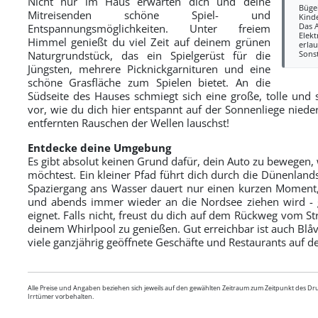
Nicht nur im Haus erwarten dich und deine
Büge
Mitreisenden schöne Spiel- und
Kind
Das 
Entspannungsmöglichkeiten. Unter freiem
Elekt
Himmel genießt du viel Zeit auf deinem grünen
erlau
Naturgrundstück, das ein Spielgerüst für die
Sons
Jüngsten, mehrere Picknickgarnituren und eine
schöne Grasfläche zum Spielen bietet. An die
Südseite des Hauses schmiegt sich eine große, tolle und 
vor, wie du dich hier entspannt auf der Sonnenliege nieder
entfernten Rauschen der Wellen lauschst!
Entdecke deine Umgebung
Es gibt absolut keinen Grund dafür, dein Auto zu bewegen
möchtest. Ein kleiner Pfad führt dich durch die Dünenland
Spaziergang ans Wasser dauert nur einen kurzen Moment, 
und abends immer wieder an die Nordsee ziehen wird - 
eignet. Falls nicht, freust du dich auf dem Rückweg vom S
deinem Whirlpool zu genießen. Gut erreichbar ist auch Blå
viele ganzjährig geöffnete Geschäfte und Restaurants auf d
Alle Preise und Angaben beziehen sich jeweils auf den gewählten Zeitraum zum Zeitpunkt des D
Irrtümer vorbehalten.