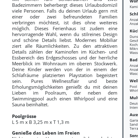
Woh
Badezimmern beherbergt dieses Urlaubsdomizil
Kami
viele Personen. Falls du deinen Urlaub gern mit
Sch
einer oder zwei befreundeten Familien
Anza
verbringen möchtest, ist dies ohne weiteres
Anzah
möglich. Dieses Ferienhaus ist zudem eine
Küc
hervorragende Wahl, wenn du stilreines Design
Duns
und schöne Details liebst. Modernes Mobiliar
Gesc
Kochp
ziert alle Räumlichkeiten. Zu den attraktiven
Mikr
Details zählen der Kaminofen im Küchen- und
Wass
Essbereich des Erdgeschosses und der herrliche
Bad
Meerblick im Wohnraum im oberen Stockwerk.
Anza
Deine Kinder werden von der in einem der
Anzah
Wasc
Schlafräume platzierten Playstation begeistert
Wel
sein. Pures Wellnessflair und beste
Erholungsmöglichkeiten genießt du mit deinen
Pool
Whir
Lieben im Poolraum, der neben dem
Mul
Swimmingpool auch einen Whirlpool und eine
Deut
Sauna beinhaltet.
Inter
Aus
Poolgrösse
Gart
L
5
m x B
3,25
m x T 1,
3
m
Sand
Terra
Genieße das Leben im Freien
Sons