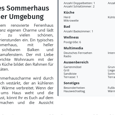
Anzahl Doppelbetten: 1
Anzah
es Sommerhaus
Anzahl Schlafzimmer: 2
Küche
scher Umgebung
Herd
Kühl
Mikrowelle
em renovierte Ferienhaus
Bad
ganz eigenen Charme und lädt
Anzahl Badezimmer: 1
er zu vielen schönen,
Wellness
rienstunden ein. Ein typisches
Poolgröße: 6
mmerhaus, mit heller
Multimedia
g, sichtbaren Balken und
Deutsches Fernsehen
Inter
ramafenstern. Der mit Liebe
Radio
erichte Wohnraum mit der
Aussenbereich
en Küche bildet den Rahmen für
Gartenmöbel
Grun
täten.
Grill
Liege
Sandkiste
Sonn
Terrasse: 1
Terra
ommerhauscharme wird durch
h vestärkt, der an kühleren
Sonstiges
e Wärme verbreitet. Wenn der
Besonderheiten
Fußb
Hauswechseltag
Wär
 ums Haus weht und die
t, könnt Ihr es Euch auf dem
 machen und die Aussicht