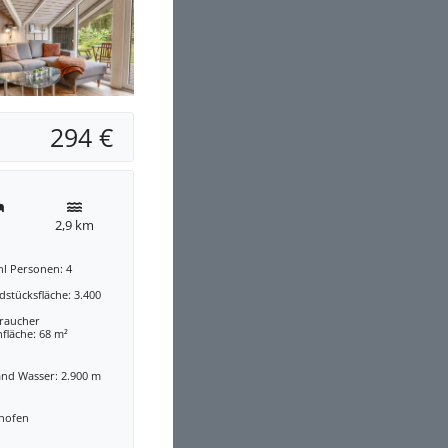
294 €
2,9 km
hl Personen: 4
stücksfläche: 3.400
traucher
fläche: 68 m²
and Wasser: 2.900 m
nofen