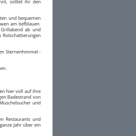
t, solltet ihr den
guten und bequemen
öwen am tiefblauen
Grillabend ab und
 Rotschattierungen
den Sternenhimmel -
sen.
 hier voll auf ihre
igen Badestrand von
, Muschelsucher und
nen Restaurants und
ganze Jahr über ein