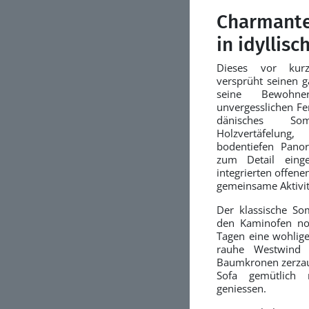
Charmant
in idylli
Dieses vor kurz
versprüht seinen 
seine Bewohn
unvergesslichen Fe
dänisches So
Holzvertäfelun
bodentiefen Pano
zum Detail eing
integrierten offen
gemeinsame Aktivi
Der klassische S
den Kaminofen noc
Tagen eine wohlig
rauhe Westwind
Baumkronen zerzaus
Sofa gemütlich
geniessen.