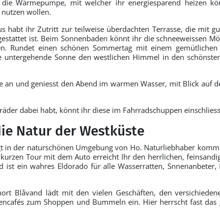
 die Wärmepumpe, mit welcher ihr energiesparend heizen könn
 nutzen wollen.
habt ihr Zutritt zur teilweise überdachten Terrasse, die mit 
estattet ist. Beim Sonnenbaden könnt ihr die schneeweissen M
n. Rundet einen schönen Sommertag mit einem gemütlichen 
ie untergehende Sonne den westlichen Himmel in den schönsten
e an und geniesst den Abend im warmen Wasser, mit Blick auf 
räder dabei habt, könnt ihr diese im Fahrradschuppen einschlies
die Natur der Westküste
gt in der naturschönen Umgebung von Ho. Naturliebhaber kommen
 kurzen Tour mit dem Auto erreicht Ihr den herrlichen, feinsand
d ist ein wahres Eldorado für alle Wasserratten, Snnenanbeter
nort Blåvand lädt mit den vielen Geschäften, den versichiede
encafés zum Shoppen und Bummeln ein. Hier herrscht fast das 