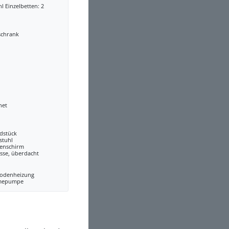
l Einzelbetten: 2
schrank
net
dstück
stuhl
enschirm
sse, überdacht
odenheizung
mepumpe