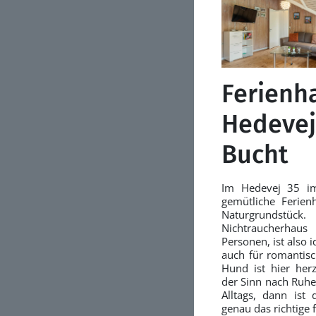
Ferienh
Hedevej
Bucht
Im Hedevej 35 im 
gemütliche Ferie
Naturgrundstück.
Nichtraucherhaus
Personen, ist also i
auch für romantisc
Hund ist hier her
der Sinn nach Ruhe
Alltags, dann ist 
genau das richtige 