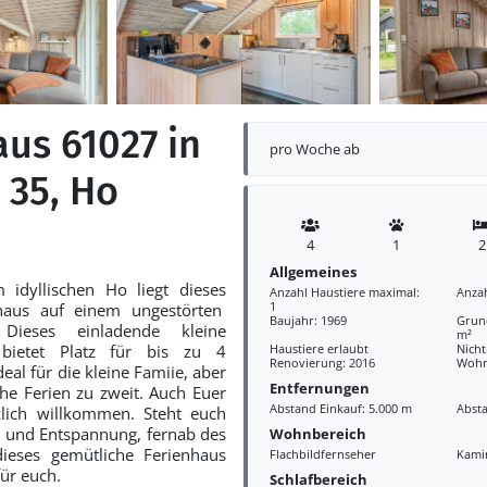
aus 61027 in
pro Woche ab
 35, Ho
4
1
2
Allgemeines
idyllischen Ho liegt dieses
Anzahl Haustiere maximal:
Anza
1
nhaus auf einem ungestörten
Baujahr: 1969
Grund
 Dieses einladende kleine
m²
 bietet Platz für bis zu 4
Haustiere erlaubt
Nich
Renovierung: 2016
Wohn
deal für die kleine Famiie, aber
Entfernungen
he Ferien zu zweit. Auch Euer
Abstand Einkauf: 5.000 m
Abst
zlich willkommen. Steht euch
 und Entspannung, fernab des
Wohnbereich
dieses gemütliche Ferienhaus
Flachbildfernseher
Kami
für euch.
Schlafbereich