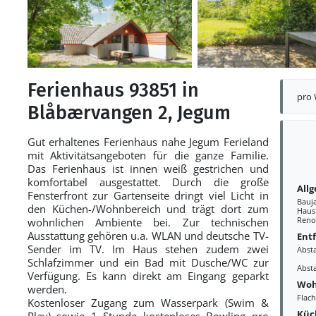
Ferienhaus 93851 in
pro
Blåbærvangen 2, Jegum
Gut erhaltenes Ferienhaus nahe Jegum Ferieland
mit Aktivitätsangeboten für die ganze Familie.
Das Ferienhaus ist innen weiß gestrichen und
komfortabel ausgestattet. Durch die große
All
Fensterfront zur Gartenseite dringt viel Licht in
Bauj
den Küchen-/Wohnbereich und trägt dort zum
Haust
Reno
wohnlichen Ambiente bei. Zur technischen
Ausstattung gehören u.a. WLAN und deutsche TV-
Ent
Sender im TV. Im Haus stehen zudem zwei
Abst
Schlafzimmer und ein Bad mit Dusche/WC zur
Abst
Verfügung. Es kann direkt am Eingang geparkt
Woh
werden.
Flac
Kostenloser Zugang zum Wasserpark (Swim &
Küc
Play) sowie 1 Stunde kostenloses Bowling pro