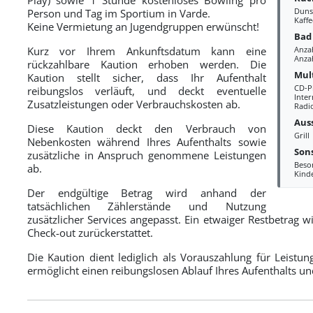
Duns
Person und Tag im Sportium in Varde.
Kaff
Keine Vermietung an Jugendgruppen erwünscht!
Bad
Kurz vor Ihrem Ankunftsdatum kann eine
Anza
Anzah
rückzahlbare Kaution erhoben werden. Die
Mul
Kaution stellt sicher, dass Ihr Aufenthalt
CD-P
reibungslos verläuft, und deckt eventuelle
Inte
Zusatzleistungen oder Verbrauchskosten ab.
Radi
Aus
Diese Kaution deckt den Verbrauch von
Grill
Nebenkosten während Ihres Aufenthalts sowie
Sons
zusätzliche in Anspruch genommene Leistungen
Beso
ab.
Kind
Der endgültige Betrag wird anhand der
tatsächlichen Zählerstände und Nutzung
zusätzlicher Services angepasst. Ein etwaiger Restbetrag
Check-out zurückerstattet.
Die Kaution dient lediglich als Vorauszahlung für Leistu
ermöglicht einen reibungslosen Ablauf Ihres Aufenthalts un