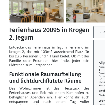
Ferienhaus 20095 in Krogen
pro
2, Jegum
Entdecke das Ferienhaus in Jegum Ferieland im
Krogen 2, das mit 103m2 ausreichend Platz für
bis zu 5 Personen und 1 Hund bietet. Ob mit der
Familie oder Freunden, hier findet jeder sein
All
Plätzchen zum Entspannen.
Anza
1
Funktionale Raumaufteilung
Anza
Grund
m²
und lichtdurchflutete Räume
Nich
Wohn
Das Wohnzimmer ist das Herzstück des
Ent
Ferienhauses und lädt mit einem Kaminofen zu
Abst
behaglichen Abenden ein. Hier könnt ihr euch
Woh
entspannen und nach einem Tag voller
Flac