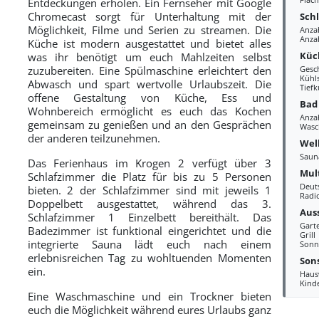
Entdeckungen erholen. Ein Fernseher mit Google
Chromecast sorgt für Unterhaltung mit der
Sch
Möglichkeit, Filme und Serien zu streamen. Die
Anza
Anza
Küche ist modern ausgestattet und bietet alles
Küc
was ihr benötigt um euch Mahlzeiten selbst
zuzubereiten. Eine Spülmaschine erleichtert den
Gesc
Kühl
Abwasch und spart wertvolle Urlaubszeit. Die
Tiefk
offene Gestaltung von Küche, Ess und
Bad
Wohnbereich ermöglicht es euch das Kochen
Anza
gemeinsam zu genießen und an den Gesprächen
Wasc
der anderen teilzunehmen.
Wel
Saun
Das Ferienhaus im Krogen 2 verfügt über 3
Mul
Schlafzimmer die Platz für bis zu 5 Personen
Deut
bieten. 2 der Schlafzimmer sind mit jeweils 1
Radi
Doppelbett ausgestattet, während das 3.
Aus
Schlafzimmer 1 Einzelbett bereithält. Das
Gart
Badezimmer ist funktional eingerichtet und die
Grill
integrierte Sauna lädt euch nach einem
Sonn
erlebnisreichen Tag zu wohltuenden Momenten
Sons
ein.
Haus
Kind
Eine Waschmaschine und ein Trockner bieten
euch die Möglichkeit während eures Urlaubs ganz