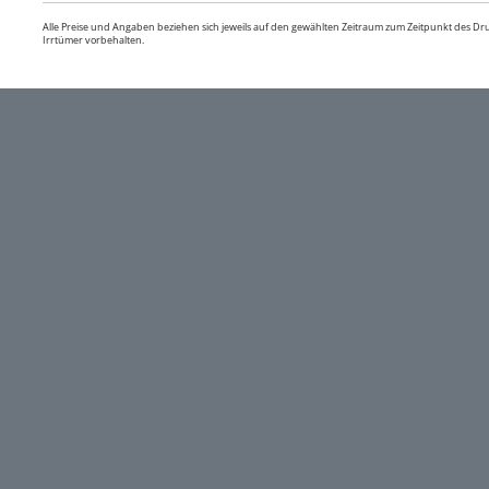
Alle Preise und Angaben beziehen sich jeweils auf den gewählten Zeitraum zum Zeitpunkt des D
Irrtümer vorbehalten.