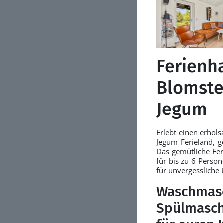
Ferienh
Blomste
Jegum
Erlebt einen erhol
Jegum Ferieland, g
Das gemütliche Fer
für bis zu 6 Person
für unvergessliche 
Waschmasc
Spülmasch