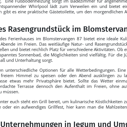
ag. Eine Fußbodenheizung sorgt im Badezimmer für angeneh
entspannender Whirlpool lädt zum Verweilen ein und bietet ei
h gibt es eine praktische Gästetoilette, um den morgendlichen A
es Rasengrundstück im Blomsterva
des Ferienhauses im Blomstervangen 87 bietet eine ideale Kuli
 Abende im Freien. Das weitläufige Natur- und Rasengrundstück
ießen und bietet reichlich Platz für verschiedene Aktivitäten. Ob 
panntes Sonnenbad, die Möglichkeiten sind vielfältig. Für die J
paß und Unterhaltung sorgt.
en unterschiedliche Optionen für alle Wetterbedingungen. Eine 
 freiem Himmel zu speisen oder den Abend ausklingen zu l
asse etwas mehr Privatsphäre bietet. Sollte das Wetter einmal
erdachte Terrasse dennoch den Aufenthalt im Freien, ohne a
zu müssen.
unter euch steht ein Grill bereit, um kulinarische Köstlichkeiten 
 oder ein aufwendiges Grillfest, hier kann man die Mahlzeite
 Unternehmungen in Jegum und Um