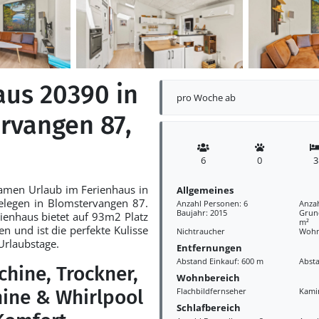
aus 20390 in
pro Woche ab
rvangen 87,
6
0
3
samen Urlaub im Ferienhaus in
Allgemeines
elegen in Blomstervangen 87.
Anzahl Personen: 6
Anza
Baujahr: 2015
Grund
ienhaus bietet auf 93m2 Platz
m²
en und ist die perfekte Kulisse
Nichtraucher
Wohn
Urlaubstage.
Entfernungen
Abstand Einkauf: 600 m
Abst
hine, Trockner,
Wohnbereich
ine & Whirlpool
Flachbildfernseher
Kami
Schlafbereich