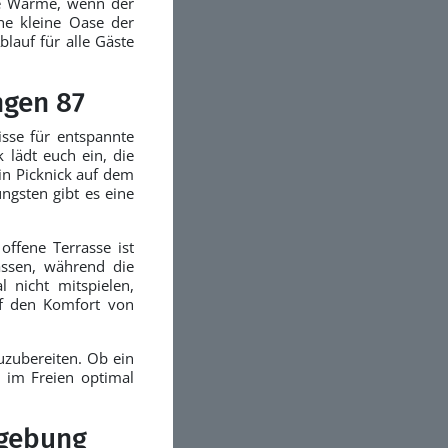
me Wärme, wenn der
ne kleine Oase der
blauf für alle Gäste
ngen 87
sse für entspannte
 lädt euch ein, die
ein Picknick auf dem
üngsten gibt es eine
offene Terrasse ist
assen, während die
 nicht mitspielen,
uf den Komfort von
zuzubereiten. Ob ein
n im Freien optimal
gebung