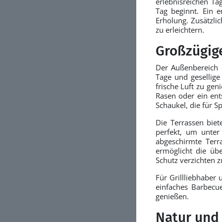
erlebnisreichen T
Tag beginnt. Ein 
Erholung. Zusätzlic
zu erleichtern.
Großzügig
Der Außenbereich 
Tage und gesellige
frische Luft zu gen
Rasen oder ein ents
Schaukel, die für S
Die Terrassen biet
perfekt, um unter
abgeschirmte Terr
ermöglicht die üb
Schutz verzichten 
Für Grillliebhaber 
einfaches Barbecue
genießen.
Natur und