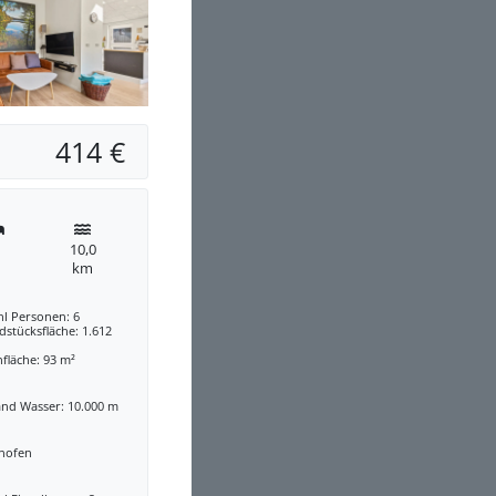
414 €
10,0
km
hl Personen: 6
stücksfläche: 1.612
fläche: 93 m²
and Wasser: 10.000 m
nofen