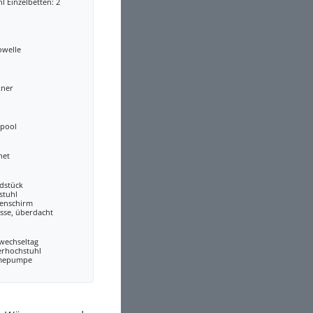
l Einzelbetten: 2
owelle
kner
lpool
net
dstück
stuhl
enschirm
sse, überdacht
wechseltag
erhochstuhl
mepumpe