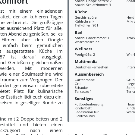
 Komfort
Anzahl Doppelbetten: 2
Anzah
Anzahl Schlafzimmer: 3
ist mit einem einladenden
Küche
attet, der an kühleren Tagen
Geschirrspüler
Herd
Kühlschrank
Mikr
e verbreitet. Die großzügige
Tiefkühler: 90 l
tet ausreichend Platz für alle,
Bad
en Abend zu genießen, sei es
Anzahl Badezimmer: 1
Troc
 Filmen über den Google
Waschmaschine
 einfach beim gemütlichen
Wellness
t ausgestattete Küche im
Poolgröße: 2
Whir
87 ist darauf ausgelegt,
Multimedia
und Genießern gleichermaßen
Deutsches Fernsehen
Inter
erden. Mit modernen
wie einer Spülmaschine wird
Aussenbereich
ufräumen zum Vergnügen. Der
Gartenmöbel
Grun
Grill
Liege
ördert gemeinsam zubereitete
Schaukel
Sonn
etet Platz für kulinarische
Terrasse: 1
Terra
ßer Esstisch lädt euch dazu ein,
Sonstiges
peisen in geselliger Runde zu
Fußbodenheizung
Haus
Kinderbett
Kind
Ladestation für
Wär
Elektroautos
ind mit 2 Doppelbetten und 2
gestattet und bieten einen
ückzugsort nach einem