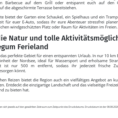
en Barbecue auf dem Grill oder entspannt euch auf den
uf die abgeschirmte Terrasse bereitstehen.
ste bietet der Garten eine Schaukel, ein Spielhaus und ein Tramp
it für euer E-Auto, sodass ihr eure Abenteuer stressfrei planen
lichen windgeschützten Platz oder Raum für Aktivitäten im Freien.
ie Natur und tolle Aktivitätsmöglic
egum Ferieland
 das perfekte Gebiet für einen entspannten Urlaub. In nur 10 km
önheit der Nordsee, ideal für Wassersport und erholsame Stran
it ist nur 500 m entfernt, sodass ihr jederzeit frische 
esorgen könnt.
en Reizen bietet die Region auch ein vielfältiges Angebot an kul
en. Entdeckt die einzigartige Landschaft und das vielseitige Freiz
d zu bieten hat.
en sich jeweils auf den gewählten Zeitraum zum Zeitpunkt des Druckdatums. Druckdatum ist der 08.08.20