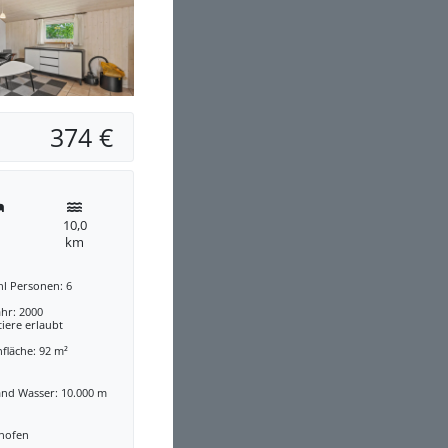
374 €
10,0
km
hl Personen: 6
hr: 2000
iere erlaubt
fläche: 92 m²
and Wasser: 10.000 m
nofen