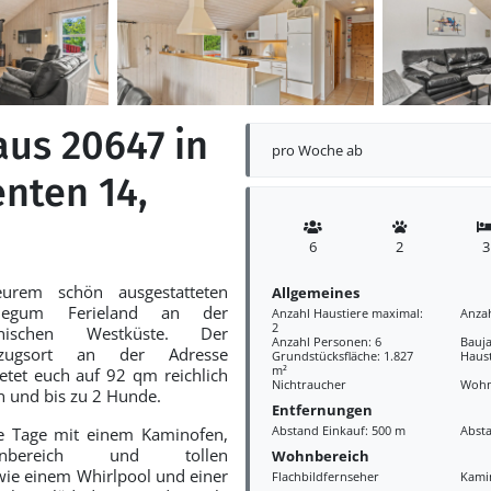
aus 20647 in
pro Woche ab
nten 14,
6
2
3
urem schön ausgestatteten
Allgemeines
Jegum Ferieland an der
Anzahl Haustiere maximal:
Anza
2
nischen Westküste. Der
Anzahl Personen: 6
Bauja
kzugsort an der Adresse
Grundstücksfläche: 1.827
Haust
m²
tet euch auf 92 qm reichlich
Nichtraucher
Wohn
n und bis zu 2 Hunde.
Entfernungen
Abstand Einkauf: 500 m
Abst
e Tage mit einem Kaminofen,
nbereich und tollen
Wohnbereich
ie einem Whirlpool und einer
Flachbildfernseher
Kami