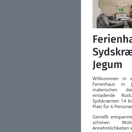
Ferienh
Sydskræ
Jegum
Willkommen in e
Ferienhaus in 
malerischen dä
einladende Rüc
Sydskrænten 14 bie
Platz für 6 Persone
Genießt entspannt
schönen Woh
Annehmlichkeiten w