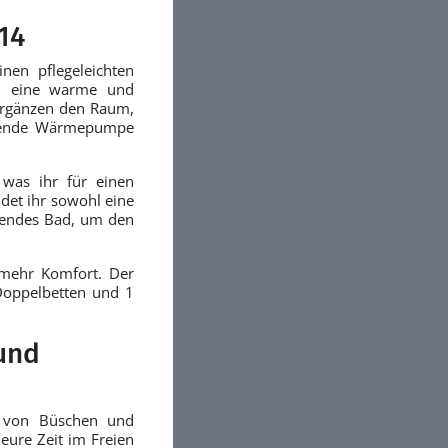
14
nen pflegeleichten
en eine warme und
ergänzen den Raum,
parende Wärmepumpe
 was ihr für einen
det ihr sowohl eine
nendes Bad, um den
 mehr Komfort. Der
Doppelbetten und 1
und
n von Büschen und
eure Zeit im Freien