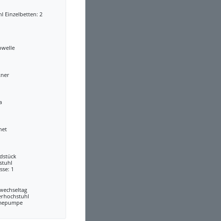
l Einzelbetten: 2
owelle
kner
a
net
dstück
stuhl
sse: 1
wechseltag
erhochstuhl
mepumpe