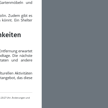
 Gartenmöbeln und
olin. Zudem gibt es
 könnt. Ein Shelter
hkeiten
 Entfernung erwartet
dtage. Die nächste
Zutaten und andere
turellen Aktivitäten
eitangebot, das diese
26 20:27 Uhr. Änderungen und