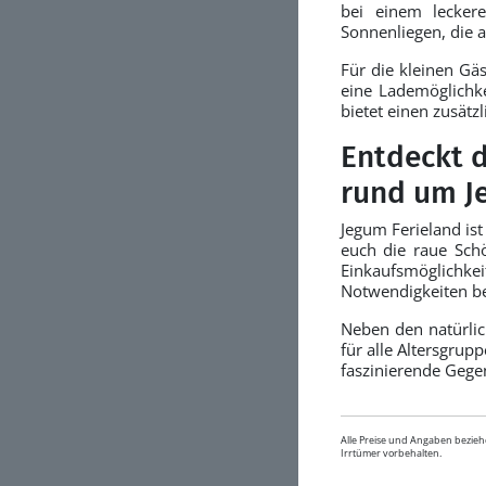
bei einem lecker
Sonnenliegen, die a
Für die kleinen Gä
eine Lademöglichke
bietet einen zusätz
Entdeckt d
rund um J
Jegum Ferieland ist
euch die raue Sch
Einkaufsmöglichke
Notwendigkeiten b
Neben den natürlich
für alle Altersgrupp
faszinierende Gegen
Alle Preise und Angaben bezieh
Irrtümer vorbehalten.