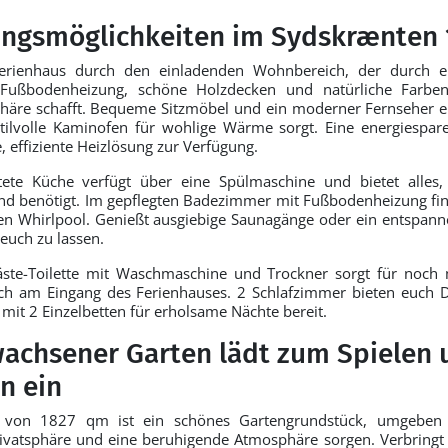
ngsmöglichkeiten im Sydskrænten 
Ferienhaus durch den einladenden Wohnbereich, der durch ei
 Fußbodenheizung, schöne Holzdecken und natürliche Farb
häre schafft. Bequeme Sitzmöbel und ein moderner Fernseher 
tilvolle Kaminofen für wohlige Wärme sorgt. Eine energies
e, effiziente Heizlösung zur Verfügung.
ttete Küche verfügt über eine Spülmaschine und bietet alles,
nd benötigt. Im gepflegten Badezimmer mit Fußbodenheizung fin
nen Whirlpool. Genießt ausgiebige Saunagänge oder ein entspan
 euch zu lassen.
Gäste-Toilette mit Waschmaschine und Trockner sorgt für noch
ich am Eingang des Ferienhauses. 2 Schlafzimmer bieten euch 
mit 2 Einzelbetten für erholsame Nächte bereit.
wachsener Garten lädt zum Spielen 
n ein
 von 1827 qm ist ein schönes Gartengrundstück, umgebe
ivatsphäre und eine beruhigende Atmosphäre sorgen. Verbringt 