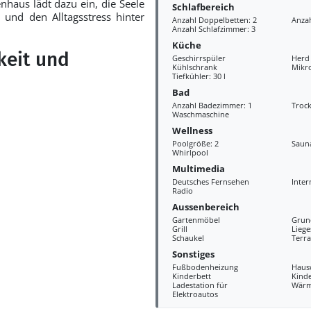
nhaus lädt dazu ein, die Seele
Schlafbereich
und den Alltagsstress hinter
Anzahl Doppelbetten: 2
Anzah
Anzahl Schlafzimmer: 3
Küche
keit und
Geschirrspüler
Herd
Kühlschrank
Mikr
Tiefkühler: 30 l
Bad
Anzahl Badezimmer: 1
Troc
Waschmaschine
Wellness
Poolgröße: 2
Saun
Whirlpool
Multimedia
Deutsches Fernsehen
Inter
Radio
Aussenbereich
Gartenmöbel
Grun
Grill
Liege
Schaukel
Terra
Sonstiges
Fußbodenheizung
Haus
Kinderbett
Kind
Ladestation für
Wär
Elektroautos