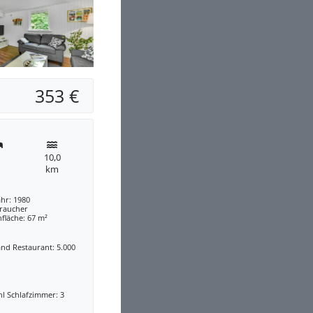
353 €
10,0
km
hr: 1980
traucher
fläche: 67 m²
nd Restaurant: 5.000
l Schlafzimmer: 3