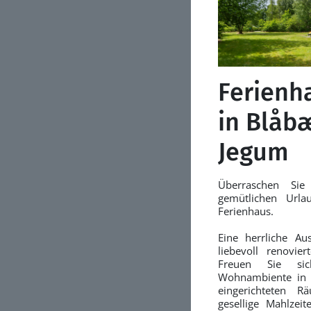
Ferienh
in Blåb
Jegum
Überraschen Sie
gemütlichen Urla
Ferienhaus.
Eine herrliche Au
liebevoll renovie
Freuen Sie si
Wohnambiente in s
eingerichteten R
gesellige Mahlzei