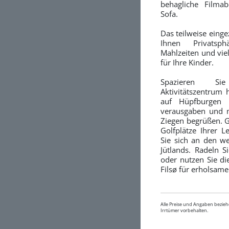
behagliche Filma
Sofa.
Das teilweise eing
Ihnen Privatsp
Mahlzeiten und vie
für Ihre Kinder.
Spazieren Si
Aktivitätszentrum 
auf Hüpfburgen 
verausgaben und m
Ziegen begrüßen. G
Golfplätze Ihrer 
Sie sich an den w
Jütlands. Radeln 
oder nutzen Sie d
Filsø für erholsame
Alle Preise und Angaben bezieh
Irrtümer vorbehalten.