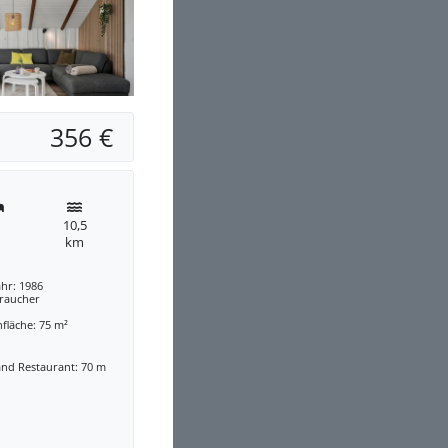
356 €
10,5
km
hr: 1986
traucher
fläche: 75 m²
and Restaurant: 70 m