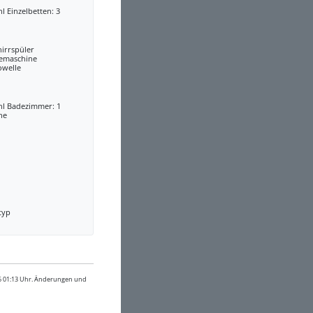
l Einzelbetten: 3
irrspüler
eemaschine
owelle
hl Badezimmer: 1
he
typ
26 01:13 Uhr. Änderungen und