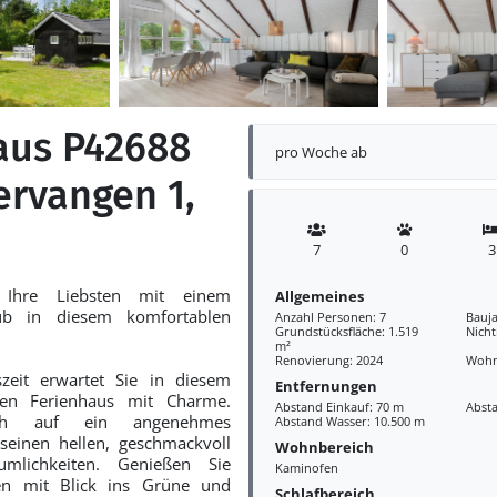
aus P42688
pro Woche ab
ærvangen 1,
7
0
3
 Ihre Liebsten mit einem
Allgemeines
ub in diesem komfortablen
Anzahl Personen: 7
Bauja
Grundstücksfläche: 1.519
Nich
m²
Renovierung: 2024
Wohn
szeit erwartet Sie in diesem
Entfernungen
rten Ferienhaus mit Charme.
Abstand Einkauf: 70 m
Abst
ch auf ein angenehmes
Abstand Wasser: 10.500 m
einen hellen, geschmackvoll
Wohnbereich
äumlichkeiten. Genießen Sie
Kaminofen
ten mit Blick ins Grüne und
Schlafbereich