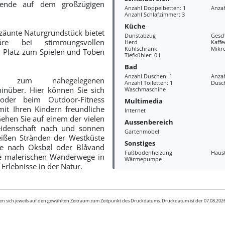
bende auf dem großzügigen
Anzahl Doppelbetten: 1
Anzah
Anzahl Schlafzimmer: 3
Küche
ezäunte Naturgrundstück bietet
Dunstabzug
Gesch
häre bei stimmungsvollen
Herd
Kaff
Kühlschrank
Mikr
l Platz zum Spielen und Toben
Tiefkühler: 0 l
Bad
Anzahl Duschen: 1
Anza
e zum nahegelegenen
Anzahl Toiletten: 1
Dusc
hinüber. Hier können Sie sich
Waschmaschine
oder beim Outdoor-Fitness
Multimedia
it Ihren Kindern freundliche
Internet
ehen Sie auf einem der vielen
Aussenbereich
Leidenschaft nach und sonnen
Gartenmöbel
eißen Stränden der Westküste
Sonstiges
Sie nach Oksbøl oder Blåvand
Fußbodenheizung
Haus
ie malerischen Wanderwege in
Wärmepumpe
 Erlebnisse in der Natur.
en sich jeweils auf den gewählten Zeitraum zum Zeitpunkt des Druckdatums. Druckdatum ist der 07.08.20