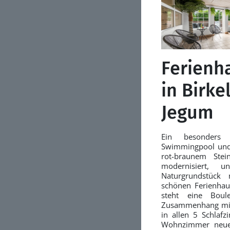
Ferienh
in Birke
Jegum
Ein besonders 
Swimmingpool und 
rot-braunem Ste
modernisiert, 
Naturgrundstück
schönen Ferienhau
steht eine Boul
Zusammenhang mit
in allen 5 Schla
Wohnzimmer neue 