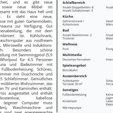
ichen, und es gibt neue
Schlafbereich
en sowie neue Möbel im
Anzahl Doppelbetten: 8
Anzah
Anzahl Schlafzimmer: 5
samt tritt das Haus hell und
or. Es steht eine neue,
Küche
asse mit guten Gartenmöbeln,
Gefrierschrank l
Gesch
Kühlschrank
Mikr
sauna zur Verfügung. Gut
Bad
chenabteilung, die mit dem
iniert ist. Kühlschrank,
Anzahl Badezimmer: 2
Anzah
Trockner
Wasc
schirrspüler aus rostfreiem
Wellness
ät, Mikrowelle und Induktions-
Pool
Poolg
rh. Besonders schöne
ilung mit Swimmingpool (5,9
Multimedia
Whirlpool für 4-5 Personen
Deutsches Fernsehen
Inter
Sauna und Badezimmer mit
Spieleangebot
Fußbodenheizung. Schönes,
Bocciabahn
ezimmer mit Duschnische und
Aussenbereich
5 Schlafzimmer. Gemütliches
Außenkamin
Scha
 möbliertes Wohnzimmer, das
Terrasse: 50 m²
Terra
een TV und Kaminofen enthält.
Sonstiges
iös ausgestattet und enthält
Fußbodenheizung
Kein
stenlose, kabellose
Juge
Kinderbett
Lades
ng (eigener Computer muss
Elekt
rden), Waschmaschine und
Wärmepumpe
s sind zwei energiegerechte