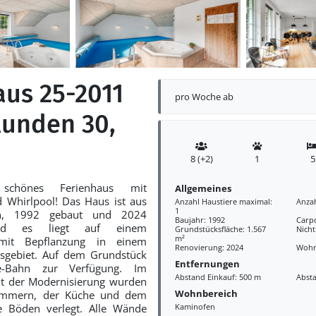
aus 25-2011
pro Woche ab
lunden 30,
8 (+2)
1
5
schönes Ferienhaus mit
Allgemeines
Whirlpool! Das Haus ist aus
Anzahl Haustiere maximal:
Anza
1
in, 1992 gebaut und 2024
Baujahr: 1992
Carp
und es liegt auf einem
Grundstücksfläche: 1.567
Nich
m²
 mit Bepflanzung in einem
Renovierung: 2024
Wohn
sgebiet. Auf dem Grundstück
Entfernungen
e-Bahn zur Verfügung. Im
Abstand Einkauf: 500 m
Abst
 der Modernisierung wurden
Wohnbereich
fzimmern, der Küche und dem
Böden verlegt. Alle Wände
Kaminofen