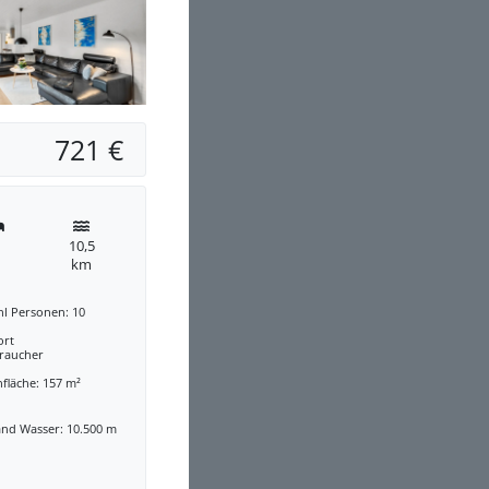
721 €
10,5
km
hl Personen: 10
ort
traucher
fläche: 157 m²
and Wasser: 10.500 m