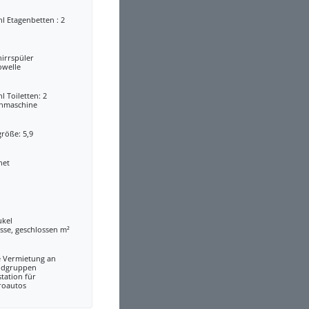
l Etagenbetten : 2
irrspüler
owelle
l Toiletten: 2
hmaschine
röße: 5,9
net
ukel
sse, geschlossen m²
e Vermietung an
ndgruppen
tation für
roautos