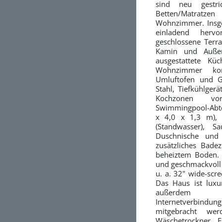
sind neu gestr
Betten/Matratz
Wohnzimmer. Insge
einladend herv
geschlossene Terr
Kamin und Außen
ausgestattete Kü
Wohnzimmer komb
Umluftofen und Ge
Stahl, Tiefkühlger
Kochzonen vo
Swimmingpool-Abte
x 4,0 x 1,3 m), 
(Standwasser), 
Duschnische und 
zusätzliches Bad
beheiztem Boden. 
und geschmackvoll
u. a. 32" wide-scr
Das Haus ist luxur
außerdem ko
Internetverbindu
mitgebracht we
Wäschetrockner. E