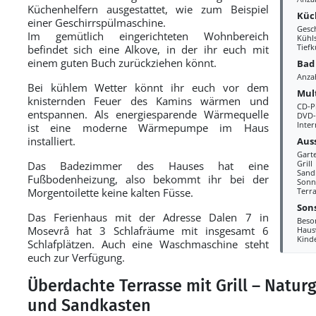
Küchenhelfern ausgestattet, wie zum Beispiel
Küc
einer Geschirrspülmaschine.
Gesc
Im gemütlich eingerichteten Wohnbereich
Kühl
Tiefk
befindet sich eine Alkove, in der ihr euch mit
einem guten Buch zurückziehen könnt.
Bad
Anza
Bei kühlem Wetter könnt ihr euch vor dem
Mul
knisternden Feuer des Kamins wärmen und
CD-P
entspannen. Als energiesparende Wärmequelle
DVD-
Inter
ist eine moderne Wärmepumpe im Haus
installiert.
Aus
Gart
Grill
Das Badezimmer des Hauses hat eine
Sand
Fußbodenheizung, also bekommt ihr bei der
Sonn
Morgentoilette keine kalten Füsse.
Terr
Sons
Das Ferienhaus mit der Adresse Dalen 7 in
Beso
Mosevrå hat 3 Schlafräume mit insgesamt 6
Haus
Kind
Schlafplätzen. Auch eine Waschmaschine steht
euch zur Verfügung.
Überdachte Terrasse mit Grill – Natur
und Sandkasten