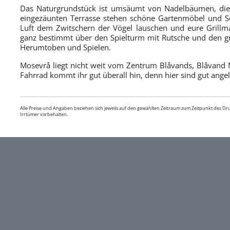
Das Naturgrundstück ist umsäumt von Nadelbäumen, die 
eingezäunten Terrasse stehen schöne Gartenmöbel und So
Luft dem Zwitschern der Vögel lauschen und eure Grillmah
ganz bestimmt über den Spielturm mit Rutsche und den gr
Herumtoben und Spielen.
Mosevrå liegt nicht weit vom Zentrum Blåvands, Blåvand
Fahrrad kommt ihr gut überall hin, denn hier sind gut ang
Alle Preise und Angaben beziehen sich jeweils auf den gewählten Zeitraum zum Zeitpunkt des D
Irrtümer vorbehalten.