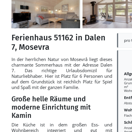
Ferienhaus 51162 in Dalen
pro
7, Mosevra
In der herrlichen Natur von Mosevrå liegt dieses
charmante Sommerhaus mit der Adresse Dalen
7. Das richtige Urlaubsdomizil für
All
Naturliebhaber. Hier ist Platz für 6 Personen und
Anza
auf dem Grundstück ist reichlich Platz für Spiel
Grund
und Spaß mit der ganzen Familie.
m²
Wohn
Ent
Große helle Räume und
Abst
moderne Einrichtung mit
Woh
Kamin
Flac
Sch
Die Küche ist in dem großen Ess- und
Anza
Wohnbereich integriert und gut mit
Anza