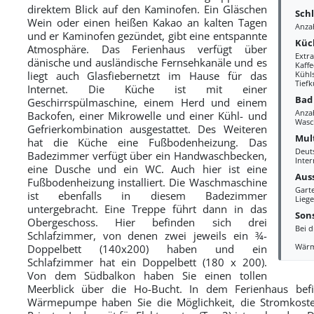
direktem Blick auf den Kaminofen. Ein Gläschen
Sch
Wein oder einen heißen Kakao an kalten Tagen
Anza
und er Kaminofen gezündet, gibt eine entspannte
Küc
Atmosphäre. Das Ferienhaus verfügt über
Extr
dänische und ausländische Fernsehkanäle und es
Kaff
liegt auch Glasfiebernetzt im Hause für das
Kühl
Tiefk
Internet. Die Küche ist mit einer
Bad
Geschirrspülmaschine, einem Herd und einem
Anza
Backofen, einer Mikrowelle und einer Kühl- und
Wasc
Gefrierkombination ausgestattet. Des Weiteren
Mul
hat die Küche eine Fußbodenheizung. Das
Deut
Badezimmer verfügt über ein Handwaschbecken,
Inter
eine Dusche und ein WC. Auch hier ist eine
Aus
Fußbodenheizung installiert. Die Waschmaschine
Gart
ist ebenfalls in diesem Badezimmer
Liege
untergebracht. Eine Treppe führt dann in das
Sons
Obergeschoss. Hier befinden sich drei
Bei d
Schlafzimmer, von denen zwei jeweils ein ¾-
Wär
Doppelbett (140x200) haben und ein
Schlafzimmer hat ein Doppelbett (180 x 200).
Von dem Südbalkon haben Sie einen tollen
Meerblick über die Ho-Bucht. In dem Ferienhaus bef
Wärmepumpe haben Sie die Möglichkeit, die Stromkosten