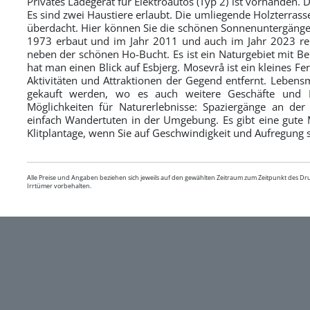
Privates Ladegerät für Elektroautos (Typ 2) ist vorhanden. D
Es sind zwei Haustiere erlaubt. Die umliegende Holzterrasse i
überdacht. Hier können Sie die schönen Sonnenuntergäng
1973 erbaut und im Jahr 2011 und auch im Jahr 2023 ren
neben der schönen Ho-Bucht. Es ist ein Naturgebiet mit B
hat man einen Blick auf Esbjerg. Mosevrå ist ein kleines Fer
Aktivitäten und Attraktionen der Gegend entfernt. Lebens
gekauft werden, wo es auch weitere Geschäfte und R
Möglichkeiten für Naturerlebnisse: Spaziergänge an de
einfach Wandertuten in der Umgebung. Es gibt eine gute
Klitplantage, wenn Sie auf Geschwindigkeit und Aufregung 
Alle Preise und Angaben beziehen sich jeweils auf den gewählten Zeitraum zum Zeitpunkt des D
Irrtümer vorbehalten.