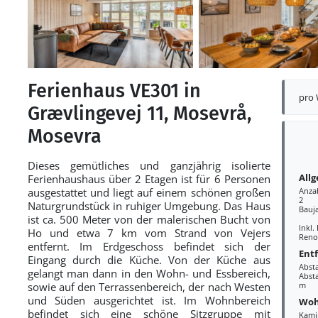
Ferienhaus VE301 in
pro
Grævlingevej 11, Mosevrå,
Mosevra
Dieses gemütliches und ganzjährig isolierte
All
Ferienhaushaus über 2 Etagen ist für 6 Personen
ausgestattet und liegt auf einem schönen großen
Anza
2
Naturgrundstück in ruhiger Umgebung. Das Haus
Bauj
ist ca. 500 Meter von der malerischen Bucht von
Inkl.
Ho und etwa 7 km vom Strand von Vejers
Reno
entfernt. Im Erdgeschoss befindet sich der
Ent
Eingang durch die Küche. Von der Küche aus
Abst
gelangt man dann in den Wohn- und Essbereich,
Absta
sowie auf den Terrassenbereich, der nach Westen
m
und Süden ausgerichtet ist. Im Wohnbereich
Woh
befindet sich eine schöne Sitzgruppe mit
Kami