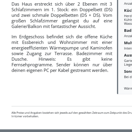
Das Haus erstreckt sich über 2 Ebenen mit 3
Anza
Schlafzimmern im 1. Stock: ein Doppelbett (DS)
Küc
und zwei schmale Doppelbetten (DS + DS). Vom
Herd
Kühl
großen Schlafzimmer gelangst du auf eine
Wass
Galerie/Balkon mit fantastischer Aussicht.
Bad
Im Erdgeschoss befindet sich die offene Küche
Anza
mit Essbereich und Wohnzimmer mit einer
Mul
energieeffizienten Wärmepumpe und Kaminofen
Inter
sowie Zugang zur Terrasse. Badezimmer mit
Aus
Dusche. Hinweis: Es gibt keine
Gart
Fernsehprogramme. Sender können nur über
Liege
deinen eigenen PC per Kabel gestreamt werden.
Sons
Bei d
Wär
Alle Preise und Angaben beziehen sich jeweils auf den gewählten Zeitraum zum Zeitpunkt des D
Irrtümer vorbehalten.