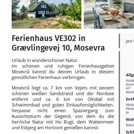
Ferienhaus VE302 in
pro
Grævlingevej 10, Mosevra
Urlaub in wunderschöner Natur.
Im schönen und ruhigen Ferienhausgebiet
Mosevrå kannst du deinen Urlaub in diesem
All
gemütlichen Ferienhaus verbringen.
Anza
Grund
Mosevrå liegt ca. 7 km von Vejers mit seinem
m²
Nich
schönen weißen Sandstrand und der Nordsee
entfernt und ca. 6 km von Oksbøl mit
Ent
Schwimmbad und guten Einkaufsmöglichkeiten.
Abst
Absta
Verpasse nicht einen Spaziergang zum
m
Aussichtsturm der Gegend, von dem du die
Woh
herrliche Natur mit Ho Bugt, dem Wattenmeer
Kami
und Esbjerg am Horizont genießen kannst.
Sch