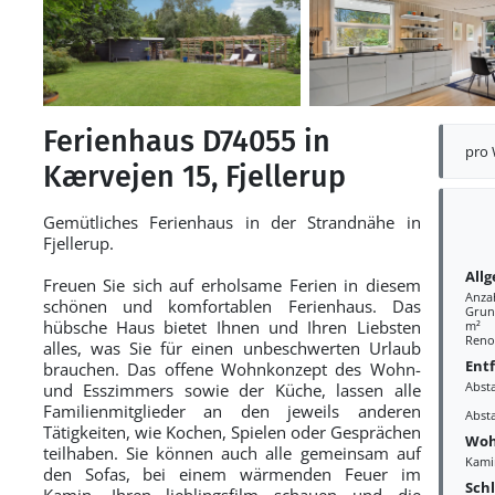
Ferienhaus D74055 in
pro
Kærvejen 15, Fjellerup
Gemütliches Ferienhaus in der Strandnähe in
Fjellerup.
All
Freuen Sie sich auf erholsame Ferien in diesem
Anza
schönen und komfortablen Ferienhaus. Das
Grund
hübsche Haus bietet Ihnen und Ihren Liebsten
m²
Reno
alles, was Sie für einen unbeschwerten Urlaub
Ent
brauchen. Das offene Wohnkonzept des Wohn-
Abst
und Esszimmers sowie der Küche, lassen alle
Familienmitglieder an den jeweils anderen
Abst
Tätigkeiten, wie Kochen, Spielen oder Gesprächen
Woh
teilhaben. Sie können auch alle gemeinsam auf
Kami
den Sofas, bei einem wärmenden Feuer im
Sch
Kamin, Ihren lieblingsfilm schauen und die