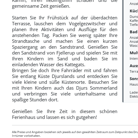
Anza
gemeinsame Zeit genießen.
Küc
Duns
Starten Sie Ihr Frühstück auf der überdachten
Kaff
Terrasse, lauschen dem Vogelgezwitscher und
Tiefk
planen Ihre Aktivitäten und Ausflüge für den
Bad
anstehenden Tag. Packen Sie wenig später Ihre
Anza
Strandtasche und machen Sie einen kurzen
Anzah
Wasc
Spaziergang an den Sandstrand. Genießen Sie
den Sandstrand von Fjellerup und spielen Sie mit
Mul
Ihren Kindern im Sand und baden Sie im
Inter
einladenden Wasser des Kattegats.
Aus
Bringen Sie doch Ihre Fahrräder mit und fahren
Terra
Sie entlang Küste Djurslands und entdecken Sie
Sons
viele kleine und süße Küstenorte. Besuchen Sie
Haus
mit Ihren Kindern auch das Djurs Sommerland
Lades
und verbringen Sie viele unterhaltsame und
Elek
spaßige Stunden dort.
Genießen Sie Ihre Zeit in diesem schönen
Ferienhaus und lassen es sich gutgehen!
Alle Preise und Angaben beziehen sich jeweils auf den gewählten Zeitraum zum Zeitpunkt des D
Irrtümer vorbehalten.