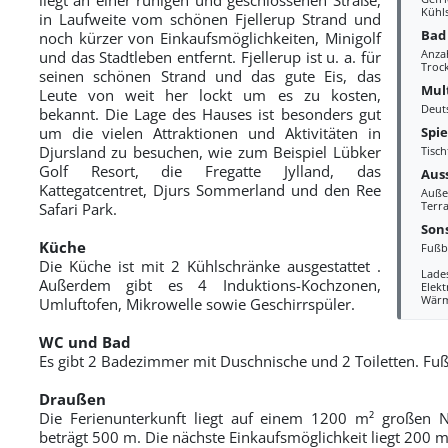
Kühl
in Laufweite vom schönen Fjellerup Strand und
Bad
noch kürzer von Einkaufsmöglichkeiten, Minigolf
Anza
und das Stadtleben entfernt. Fjellerup ist u. a. für
Troc
seinen schönen Strand und das gute Eis, das
Mul
Leute von weit her lockt um es zu kosten,
Deut
bekannt. Die Lage des Hauses ist besonders gut
Spi
um die vielen Attraktionen und Aktivitäten in
Djursland zu besuchen, wie zum Beispiel Lübker
Tisch
Golf Resort, die Fregatte Jylland, das
Aus
Kattegatcentret, Djurs Sommerland und den Ree
Auße
Terr
Safari Park.
Sons
Küche
Fußb
Die Küche ist mit 2 Kühlschränke ausgestattet .
Lades
Außerdem gibt es 4 Induktions-Kochzonen,
Elek
Wär
Umluftofen, Mikrowelle sowie Geschirrspüler.
WC und Bad
Es gibt 2 Badezimmer mit Duschnische und 2 Toiletten. F
Draußen
Die Ferienunterkunft liegt auf einem 1200 m² großen 
beträgt 500 m. Die nächste Einkaufsmöglichkeit liegt 200 m 