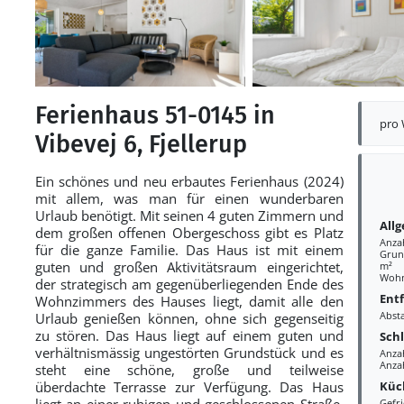
Ferienhaus 51-0145 in
pro
Vibevej 6, Fjellerup
Ein schönes und neu erbautes Ferienhaus (2024)
mit allem, was man für einen wunderbaren
Urlaub benötigt. Mit seinen 4 guten Zimmern und
All
dem großen offenen Obergeschoss gibt es Platz
Anza
für die ganze Familie. Das Haus ist mit einem
Grund
guten und großen Aktivitätsraum eingerichtet,
m²
Wohn
der strategisch am gegenüberliegenden Ende des
Ent
Wohnzimmers des Hauses liegt, damit alle den
Abst
Urlaub genießen können, ohne sich gegenseitig
zu stören. Das Haus liegt auf einem guten und
Sch
verhältnismässig ungestörten Grundstück und es
Anza
Anza
steht eine schöne, große und teilweise
Küc
überdachte Terrasse zur Verfügung. Das Haus
liegt an einer ruhigen und geschlossenen Straße,
Gefri