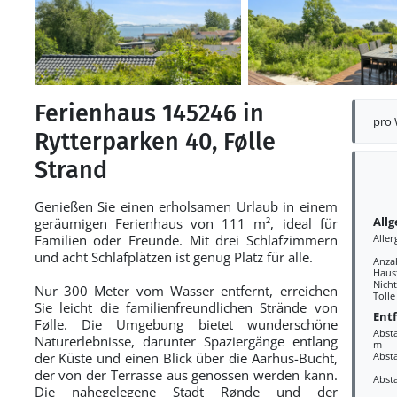
Ferienhaus 145246 in
pro
Rytterparken 40, Følle
Strand
Genießen Sie einen erholsamen Urlaub in einem
All
geräumigen Ferienhaus von 111 m², ideal für
Familien oder Freunde. Mit drei Schlafzimmern
Aller
und acht Schlafplätzen ist genug Platz für alle.
Anza
Haust
Nich
Nur 300 Meter vom Wasser entfernt, erreichen
Tolle
Sie leicht die familienfreundlichen Strände von
Ent
Følle. Die Umgebung bietet wunderschöne
Abst
Naturerlebnisse, darunter Spaziergänge entlang
m
der Küste und einen Blick über die Aarhus-Bucht,
Abst
der von der Terrasse aus genossen werden kann.
Absta
Die nahegelegene Stadt Rønde und der