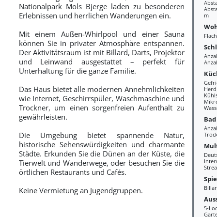
Abst
Nationalpark Mols Bjerge laden zu besonderen
Absta
Erlebnissen und herrlichen Wanderungen ein.
m
Woh
Mit einem Außen-Whirlpool und einer Sauna
Flac
können Sie in privater Atmosphäre entspannen.
Sch
Der Aktivitätsraum ist mit Billard, Darts, Projektor
Anza
und Leinwand ausgestattet – perfekt für
Anza
Unterhaltung für die ganze Familie.
Küc
Gefr
Das Haus bietet alle modernen Annehmlichkeiten
Herd
Kühl
wie Internet, Geschirrspüler, Waschmaschine und
Mikr
Trockner, um einen sorgenfreien Aufenthalt zu
Wass
gewährleisten.
Bad
Anza
Die Umgebung bietet spannende Natur,
Troc
historische Sehenswürdigkeiten und charmante
Mul
Städte. Erkunden Sie die Dünen an der Küste, die
Deut
Inter
Tierwelt und Wanderwege, oder besuchen Sie die
Stre
örtlichen Restaurants und Cafés.
Spi
Billa
Keine Vermietung an Jugendgruppen.
Aus
5-Lo
Gart