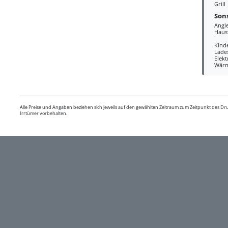
Grill
Sons
Angl
Haus
Kind
Lades
Elek
Wär
Alle Preise und Angaben beziehen sich jeweils auf den gewählten Zeitraum zum Zeitpunkt des D
Irrtümer vorbehalten.