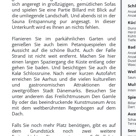
sich angeregt in großzügigen, gemütlichen Sofas
Sch
und spielen Sie eine Partie Billard mit Blick auf
Anzah
die umliegende Landschaft. Und abends ist in der
Anza
Sauna Entspannung pur angesagt. In dieser
Küc
Unterkunft wird es Ihnen an nichts fehlen.
Duns
Herd
Kühl
Flanieren Sie im parkähnlichen Garten und
Tiefk
genießen Sie auch beim Petanquespielen die
Bad
Aussicht auf die schöne Bucht. Auch der Følle
Anza
Strand ist nicht weit entfernt. Machen Sie hier
Anzah
Dusc
einen langen Spaziergang die Küste entlang oder
Wasc
gehen Sie baden. Und besichtigen Sie auch die
Wel
Kalø Schlossruine. Nach einer kurzen Autofahrt
Saun
erreichen Sie Aarhus und die vielen kulturellen
Mul
und gastronomischen Attraktionen der
zweitgrößten Stadt Dänemarks. Besuchen Sie
Inter
unter anderem das Freilichtmuseum Den Gamle
Spi
By oder das beeindruckende Kunstmuseum Aros
Billa
Dart
mit dem weltberühmten Regenbogen auf dem
Dach.
Aus
Scha
Terra
Falls Sie noch mehr Platz benötigen, gibt es auf
Sons
dem Grundstück noch zwei weitere