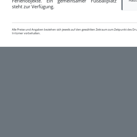
Ferienobjekte. Ein gemeinsamer Fußballplatz
Haus
steht zur Verfügung.
Alle Preise und Angaben beziehen sich jeweils auf den gewählten Zeitraum zum Zeitpunkt des D
Irrtümer vorbehalten.