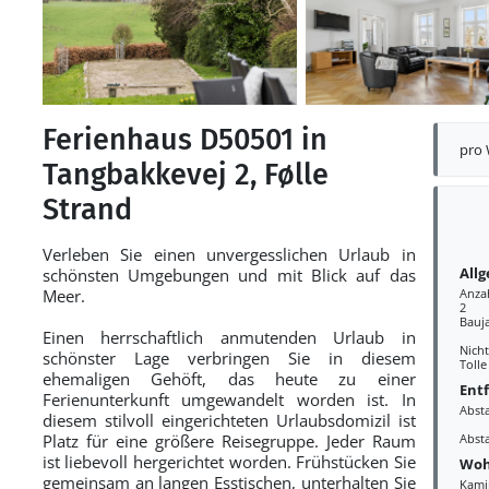
Ferienhaus D50501 in
pro
Tangbakkevej 2, Følle
Strand
Verleben Sie einen unvergesslichen Urlaub in
All
schönsten Umgebungen und mit Blick auf das
Meer.
Anza
2
Bauj
Einen herrschaftlich anmutenden Urlaub in
Nich
schönster Lage verbringen Sie in diesem
Tolle
ehemaligen Gehöft, das heute zu einer
Ent
Ferienunterkunft umgewandelt worden ist. In
Abst
diesem stilvoll eingerichteten Urlaubsdomizil ist
Platz für eine größere Reisegruppe. Jeder Raum
Abst
ist liebevoll hergerichtet worden. Frühstücken Sie
Woh
gemeinsam an langen Esstischen, unterhalten Sie
Kami