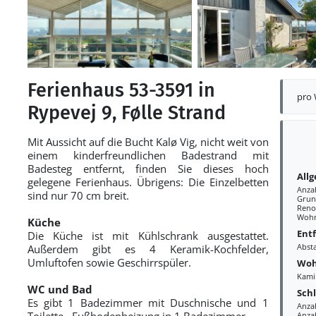
Ferienhaus 53-3591 in
pro
Rypevej 9, Følle Strand
Mit Aussicht auf die Bucht Kalø Vig, nicht weit von
einem kinderfreundlichen Badestrand mit
Badesteg entfernt, finden Sie dieses hoch
All
gelegene Ferienhaus. Übrigens: Die Einzelbetten
Anza
sind nur 70 cm breit.
Grun
Reno
Wohn
Küche
Ent
Die Küche ist mit Kühlschrank ausgestattet.
Abst
Außerdem gibt es 4 Keramik-Kochfelder,
Umluftofen sowie Geschirrspüler.
Woh
Kami
WC und Bad
Sch
Es gibt 1 Badezimmer mit Duschnische und 1
Anza
Toilette.. Fußbodenheizung in 1 Badezimmer.
Anzah