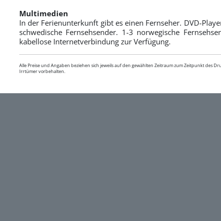
Multimedien
In der Ferienunterkunft gibt es einen Fernseher. DVD-Play
schwedische Fernsehsender. 1-3 norwegische Fernsehsen
kabellose Internetverbindung zur Verfügung.
Alle Preise und Angaben beziehen sich jeweils auf den gewählten Zeitraum zum Zeitpunkt des D
Irrtümer vorbehalten.