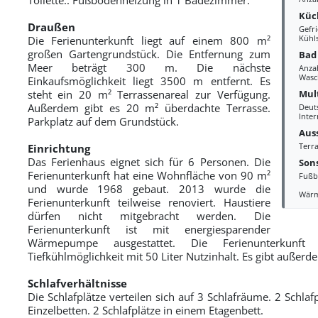
Küc
Draußen
Gefri
Kühl
Die Ferienunterkunft liegt auf einem 800 m²
großen Gartengrundstück. Die Entfernung zum
Bad
Meer beträgt 300 m. Die nächste
Anza
Wasc
Einkaufsmöglichkeit liegt 3500 m entfernt. Es
Mul
steht ein 20 m² Terrassenareal zur Verfügung.
Außerdem gibt es 20 m² überdachte Terrasse.
Deut
Inter
Parkplatz auf dem Grundstück.
Aus
Terra
Einrichtung
Das Ferienhaus eignet sich für 6 Personen. Die
Sons
Ferienunterkunft hat eine Wohnfläche von 90 m²
Fußb
und wurde 1968 gebaut. 2013 wurde die
Wär
Ferienunterkunft teilweise renoviert. Haustiere
dürfen nicht mitgebracht werden. Die
Ferienunterkunft ist mit energiesparender
Wärmepumpe ausgestattet. Die Ferienunterkunft 
Tiefkühlmöglichkeit mit 50 Liter Nutzinhalt. Es gibt außer
Schlafverhältnisse
Die Schlafplätze verteilen sich auf 3 Schlafräume. 2 Schlaf
Einzelbetten. 2 Schlafplätze in einem Etagenbett.