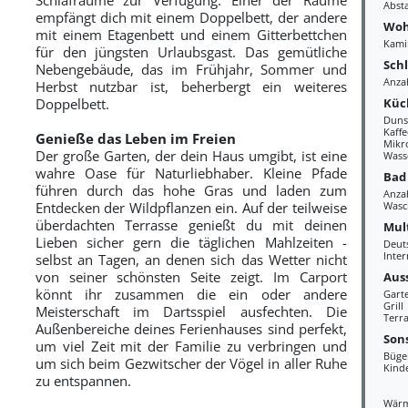
Abst
empfängt dich mit einem Doppelbett, der andere
Woh
mit einem Etagenbett und einem Gitterbettchen
Kami
für den jüngsten Urlaubsgast. Das gemütliche
Sch
Nebengebäude, das im Frühjahr, Sommer und
Anza
Herbst nutzbar ist, beherbergt ein weiteres
Küc
Doppelbett.
Duns
Kaff
Genieße das Leben im Freien
Mikr
Der große Garten, der dein Haus umgibt, ist eine
Wass
wahre Oase für Naturliebhaber. Kleine Pfade
Bad
führen durch das hohe Gras und laden zum
Anza
Entdecken der Wildpflanzen ein. Auf der teilweise
Wasc
überdachten Terrasse genießt du mit deinen
Mul
Lieben sicher gern die täglichen Mahlzeiten -
Deut
Inter
selbst an Tagen, an denen sich das Wetter nicht
von seiner schönsten Seite zeigt. Im Carport
Aus
könnt ihr zusammen die ein oder andere
Gart
Grill
Meisterschaft im Dartsspiel ausfechten. Die
Terra
Außenbereiche deines Ferienhauses sind perfekt,
Sons
um viel Zeit mit der Familie zu verbringen und
Büge
um sich beim Gezwitscher der Vögel in aller Ruhe
Kind
zu entspannen.
Wär