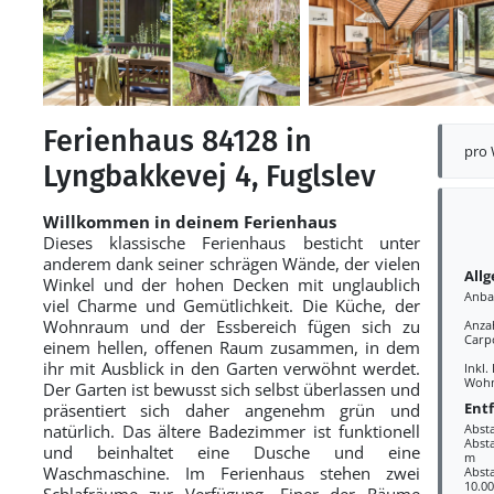
Ferienhaus 84128 in
pro
Lyngbakkevej 4, Fuglslev
Willkommen in deinem Ferienhaus
Dieses klassische Ferienhaus besticht unter
anderem dank seiner schrägen Wände, der vielen
All
Winkel und der hohen Decken mit unglaublich
Anba
viel Charme und Gemütlichkeit. Die Küche, der
Wohnraum und der Essbereich fügen sich zu
Anza
Carp
einem hellen, offenen Raum zusammen, in dem
ihr mit Ausblick in den Garten verwöhnt werdet.
Inkl.
Wohn
Der Garten ist bewusst sich selbst überlassen und
Ent
präsentiert sich daher angenehm grün und
natürlich. Das ältere Badezimmer ist funktionell
Abst
Absta
und beinhaltet eine Dusche und eine
m
Waschmaschine. Im Ferienhaus stehen zwei
Abst
10.0
Schlafräume zur Verfügung. Einer der Räume