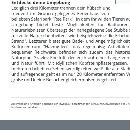
Entdecke deine Umgebung
Lediglich drei Kilometer trennen dein hübsch und
friedvoll im Grünen gelegenes Ferienhaus vom
beliebten Safaripark "Ree Park", in dem ihr wilden Tieren 
Umgebung bietet beste Möglichkeiten für Radtoure
Naturerlebnissen überzeugt der nahegelegene See Stubbe Sø
reizvolle Naturschönheiten, wie beispielsweise die Erhebu
Strand". Letzterer bietet gute Bade- und Angelmöglichkei
Kulturzentrum "Havmøllen", das regelmäßig Aktivitäte
bequemer Reichweite befinden sich zudem das histor
Naturpfad Gravlev-Ebeltoft, der euch auf einer Länge von
und Natur führt. Mit idyllischen Kopfsteinpflastergassen
mehreren beliebten Sehenswürdigkeiten weiß die alte Stadt
und aufregender geht es im nur 20 Kilometer entfernten 
große und kleine Besucher gleichermaßen begeistert.
Alle Preise und Angaben beziehen sich jeweils auf den gewählten Zeitraum zum Zeitpunkt des D
Irrtümer vorbehalten.