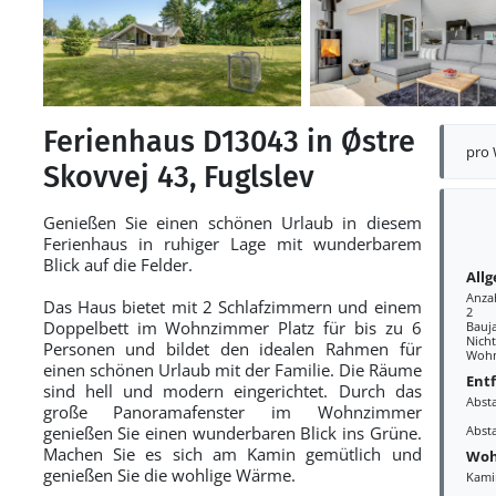
Ferienhaus D13043 in Østre
pro
Skovvej 43, Fuglslev
Genießen Sie einen schönen Urlaub in diesem
Ferienhaus in ruhiger Lage mit wunderbarem
Blick auf die Felder.
All
Anza
Das Haus bietet mit 2 Schlafzimmern und einem
2
Doppelbett im Wohnzimmer Platz für bis zu 6
Bauj
Nich
Personen und bildet den idealen Rahmen für
Wohn
einen schönen Urlaub mit der Familie. Die Räume
Ent
sind hell und modern eingerichtet. Durch das
Abst
große Panoramafenster im Wohnzimmer
genießen Sie einen wunderbaren Blick ins Grüne.
Abst
Machen Sie es sich am Kamin gemütlich und
Woh
genießen Sie die wohlige Wärme.
Kami