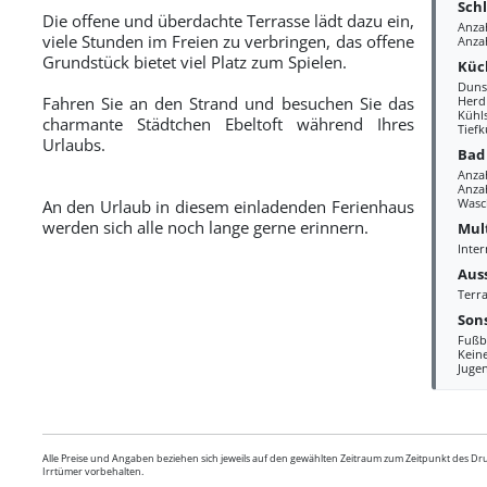
Sch
Die offene und überdachte Terrasse lädt dazu ein,
Anza
viele Stunden im Freien zu verbringen, das offene
Anza
Grundstück bietet viel Platz zum Spielen.
Küc
Duns
Fahren Sie an den Strand und besuchen Sie das
Herd
Kühl
charmante Städtchen Ebeltoft während Ihres
Tiefk
Urlaubs.
Bad
Anza
Anzah
Wasc
An den Urlaub in diesem einladenden Ferienhaus
werden sich alle noch lange gerne erinnern.
Mul
Inter
Aus
Terra
Sons
Fußb
Kein
Juge
Alle Preise und Angaben beziehen sich jeweils auf den gewählten Zeitraum zum Zeitpunkt des D
Irrtümer vorbehalten.