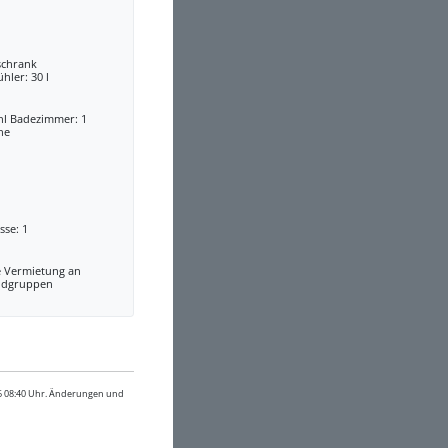
schrank
ühler: 30 l
hl Badezimmer: 1
he
sse: 1
e Vermietung an
ndgruppen
26 08:40 Uhr. Änderungen und