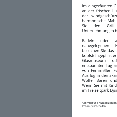
Im eingezäunten Ga
an der frischen Lu
der windgeschütz
harmonische Mahlz
Sie den Gril
Unternehmungen be
Radeln oder 
nahegelegenen N
besuchen Sie das c
kopfsteingepfl
Glasmuseum od
entspannten Tag am
von Femmøller. Für
Ausflug in den Ska
Wölfe, Bären und
Wenn Sie mit Kinde
im Freizeitpark Dj
Alle Preise und Angaben bezieh
Irrtümer vorbehalten.