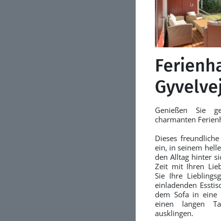
Ferienh
Gyvelvej
Genießen Sie g
charmanten Ferienha
Dieses freundliche
ein, in seinem hell
den Alltag hinter 
Zeit mit Ihren Lie
Sie Ihre Liebling
einladenden Esstisc
dem Sofa in eine 
einen langen T
ausklingen.