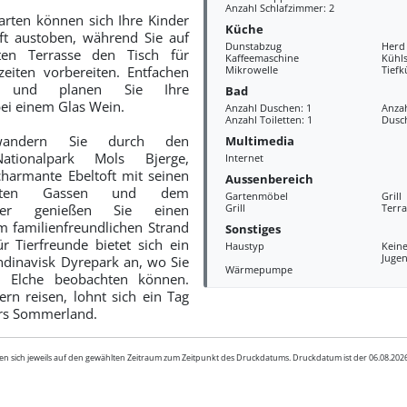
Anzahl Schlafzimmer: 2
rten können sich Ihre Kinder
Küche
ft austoben, während Sie auf
Dunstabzug
Herd
ten Terrasse den Tisch für
Kaffeemaschine
Kühl
eiten vorbereiten. Entfachen
Mikrowelle
Tiefk
l und planen Sie Ihre
Bad
i einem Glas Wein.
Anzahl Duschen: 1
Anza
Anzahl Toiletten: 1
Dusc
wandern Sie durch den
Multimedia
ationalpark Mols Bjerge,
Internet
harmante Ebeltoft mit seinen
Aussenbereich
asterten Gassen und dem
Gartenmöbel
Grill
er genießen Sie einen
Grill
Terra
 familienfreundlichen Strand
Sonstiges
 Tierfreunde bietet sich ein
Haustyp
Kein
Juge
ndinavisk Dyrepark an, wo Sie
Wärmepumpe
 Elche beobachten können.
rn reisen, lohnt sich ein Tag
urs Sommerland.
en sich jeweils auf den gewählten Zeitraum zum Zeitpunkt des Druckdatums. Druckdatum ist der 06.08.20