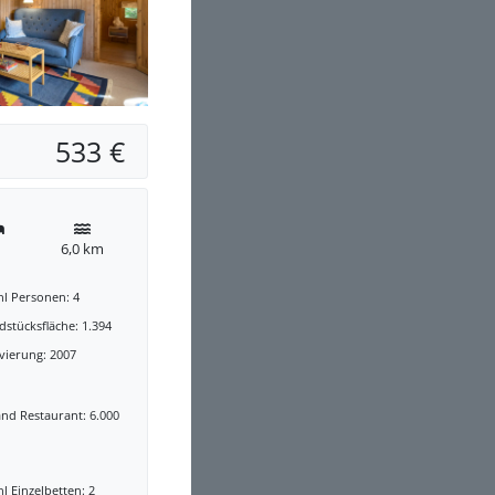
533 €
6,0 km
hl Personen: 4
stücksfläche: 1.394
vierung: 2007
nd Restaurant: 6.000
l Einzelbetten: 2