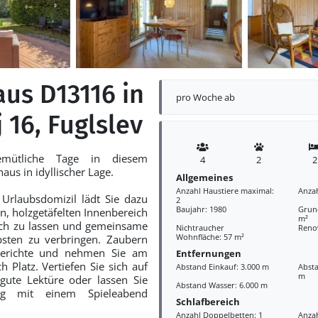
aus D13116 in
pro Woche ab
 16, Fuglslev
emütliche Tage in diesem
4
2
2
us in idyllischer Lage.
Allgemeines
Anzahl Haustiere maximal:
Anza
 Urlaubsdomizil lädt Sie dazu
2
Baujahr: 1980
Grund
en, holzgetäfelten Innenbereich
m²
sich zu lassen und gemeinsame
Nichtraucher
Reno
Wohnfläche: 57 m²
bsten zu verbringen. Zaubern
sgerichte und nehmen Sie am
Entfernungen
h Platz. Vertiefen Sie sich auf
Abstand Einkauf: 3.000 m
Absta
m
gute Lektüre oder lassen Sie
Abstand Wasser: 6.000 m
ag mit einem Spieleabend
Schlafbereich
Anzahl Doppelbetten: 1
Anzah