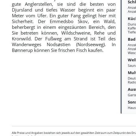
Sch
gute Anglerstellen, sie sind die besten von
Anza
Djursland und tiefes Wasser beginnt ein paar
Anza
Meter vom Ufer. Ein guter Fang gelingt hier mit
Küc
Sicherheit. Der Emmedsbo Skov, ein Wald,
Duns
beherbergt in einem eingezäunten Bereich, den
Kaff
Sie betreten können, Wildschweine, Rehe und
Tiefk
Kronwild. Der Fußweg am Strand ist Teil des
Bad
Wanderweges Nodsøstien (Nordseeweg). In
Anza
Anzah
Bønnerup können Sie frischen Fisch kaufen.
Wasc
Wel
Saun
Mul
Deut
Radi
Aus
Gart
Sons
Haus
Alle Preise und Angaben beziehen sich jeweils auf den gewählten Zeitraum zum Zeitpunkt des D