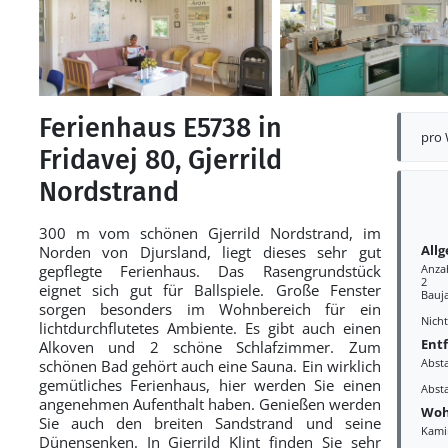
Ferienhaus E5738 in
pro
Fridavej 80, Gjerrild
Nordstrand
300 m vom schönen Gjerrild Nordstrand, im
All
Norden von Djursland, liegt dieses sehr gut
gepflegte Ferienhaus. Das Rasengrundstück
Anza
2
eignet sich gut für Ballspiele. Große Fenster
Bauj
sorgen besonders im Wohnbereich für ein
Nich
lichtdurchflutetes Ambiente. Es gibt auch einen
Ent
Alkoven und 2 schöne Schlafzimmer. Zum
Abst
schönen Bad gehört auch eine Sauna. Ein wirklich
gemütliches Ferienhaus, hier werden Sie einen
Abst
angenehmen Aufenthalt haben. Genießen werden
Woh
Sie auch den breiten Sandstrand und seine
Kami
Dünensenken. In Gjerrild Klint finden Sie sehr