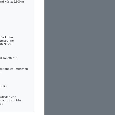
nd Küste: 2.500 m
a Backofen
eemaschine
ühler: 20 l
l Toiletten: 1
nationales Fernsehen
o
polin
Aufladen von
roautos ist nicht
bt