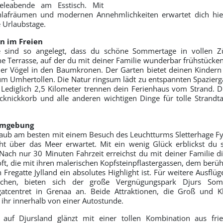
ieleabende am Esstisch. Mit
lafräumen und modernen Annehmlichkeiten erwartet dich hie
e Urlaubstage.
n im Freien
 sind so angelegt, dass du schöne Sommertage in vollen Z
ne Terrasse, auf der du mit deiner Familie wunderbar frühstücken
er Vögel in den Baumkronen. Der Garten bietet deinen Kindern 
um Umhertollen. Die Natur ringsum lädt zu entspannten Spazier
 Lediglich 2,5 Kilometer trennen dein Ferienhaus vom Strand. 
cknickkorb und alle anderen wichtigen Dinge für tolle Strand
Umgebung
aub am besten mit einem Besuch des Leuchtturms Sletterhage Fy
cht über das Meer erwartet. Mit ein wenig Glück erblickst du
ach nur 30 Minuten Fahrzeit erreichst du mit deiner Familie d
oft, die mit ihren malerischen Kopfsteinpflastergassen, dem berü
Fregatte Jylland ein absolutes Highlight ist. Für weitere Ausflüg
echen, bieten sich der große Vergnügungspark Djurs So
egatcentret in Grenaa an. Beide Attraktionen, die Groß und K
t ihr innerhalb von einer Autostunde.
 auf Djursland glänzt mit einer tollen Kombination aus fri