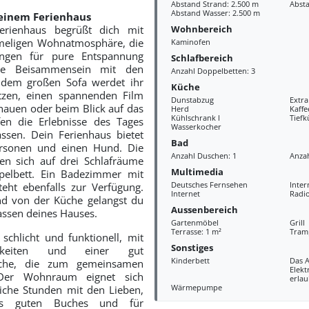
Abstand Strand: 2.500 m
Absta
Abstand Wasser: 2.500 m
einem Ferienhaus
Wohnbereich
erienhaus begrüßt dich mit
meligen Wohnatmosphäre, die
Kaminofen
ungen für pure Entspannung
Schlafbereich
le Beisammensein mit den
Anzahl Doppelbetten: 3
f dem großen Sofa werdet ihr
Küche
tzen, einen spannenden Film
Dunstabzug
Extr
auen oder beim Blick auf das
Herd
Kaff
Kühlschrank l
Tiefk
en die Erlebnisse des Tages
Wasserkocher
ssen. Dein Ferienhaus bietet
Bad
ersonen und einen Hund. Die
Anzahl Duschen: 1
Anzah
ilen sich auf drei Schlafräume
Multimedia
pelbett. Ein Badezimmer mit
Deutsches Fernsehen
Inter
ht ebenfalls zur Verfügung.
Internet
Radi
d von der Küche gelangst du
Aussenbereich
assen deines Hauses.
Gartenmöbel
Grill
Terrasse: 1 m²
Tram
 schlicht und funktionell, mit
Sonstiges
chkeiten und einer gut
Kinderbett
Das 
üche, die zum gemeinsamen
Elekt
 Der Wohnraum eignet sich
erlau
Wärmepumpe
iche Stunden mit den Lieben,
s guten Buches und für