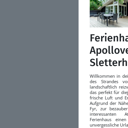
Ferienh
Apollove
Sletter
Willkommen in dei
des Strandes vo
landschaftlich reiz
das perfekt für die
frische Luft und E
Aufgrund der Nähe
Fyr, zur bezaube
interessanten A
Ferienhaus eine
unvergessliche Url