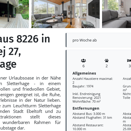
aus 8226 in
pro Woche ab
j 27,
hage
6
2
3
Allgemeines
ner Urlaubsoase in der Nähe
Anzahl Haustiere maximal:
Anza
2
n Sletterhage - in einem
Baujahr: 1974
Grund
vollen und friedvollen Gebiet,
m²
jenigen geeignet ist, die Ruhe,
Inkl. Endreinigung
Nich
Renovierung: 2021
Tolle
rlebnisse in der Natur lieben.
Wohnfläche: 70 m²
 zum Leuchtturm Sletterhage
Entfernungen
rnden Stadt Ebeltoft und zu
Abstand Bus: 3.000 m
Absta
ttraktionen stellt dieses
Abstand Flughafen: 31 km
Absta
m
n wunderbaren Rahmen für
Abstand Restaurant:
Abst
aubstage dar.
10.000 m
25.0