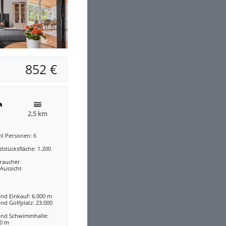
852 €
2,5 km
hl Personen: 6
stücksfläche: 1.200
traucher
 Aussicht
nd Einkauf: 6.000 m
nd Golfplatz: 23.000
and Schwimmhalle:
00 m