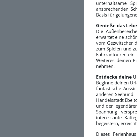
unterhaltsame Sp
ansprechenden Sch
Basis für gelungen
Genieße das Lebe
Die Außenbereiche
erwartet eine schö
vom Gezwitscher d
zum Spielen und z
Fahrradtouren ein.
Weiteres deinen Pi
nehmen.
Entdecke deine 
Beginne deinen Url
fantastische Aussi
anderen Seehund. N
Handelsstadt Ebelt
und der legendären 
Spannung verspr
interessante Katt
begeistern, erreich
Dieses Ferienhaus