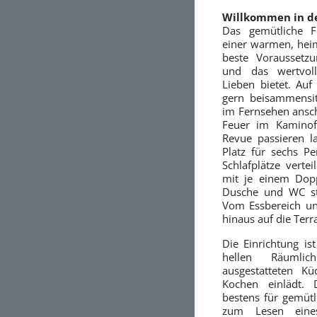
Willkommen in d
Das gemütliche F
einer warmen, hei
beste Voraussetz
und das wertvol
Lieben bietet. Au
gern beisammensi
im Fernsehen ansch
Feuer im Kaminof
Revue passieren la
Platz für sechs P
Schlafplätze verte
mit je einem Dop
Dusche und WC ste
Vom Essbereich un
hinaus auf die Terr
Die Einrichtung ist
hellen Räumli
ausgestatteten K
Kochen einlädt.
bestens für gemütl
zum Lesen eine