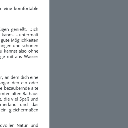
r eine komfortable
ügen genießt. Dich
 kannst - untermalt
gute Möglichkeiten
gängen und schönen
Du kannst also ohne
tage mit ans Wasser
r, an dem dich eine
 sogar den ein oder
ie bezaubernde alte
hmten alten Rathaus
e, die viel Spaß und
mmerland und das
lein gleichermaßen
edvoller Natur und