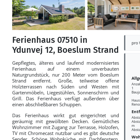
Ferienhaus 07510 in
pro
Ydunvej 12, Boeslum Strand
Gepflegtes, älteres und laufend modernisiertes
Ferienhaus auf einem unverbauten
Naturgrundstück, nur 200 Meter vom Boeslum
All
Strand entfernt. Große, teilweise offene
Anza
Holzterrassen nach Süden und Westen mit
1
Gartenmöbeln, Liegestühlen, Sonnenschirm und
Bauj
Grill. Das Ferienhaus verfügt außerdem über
Haust
einen abschließbaren Schuppen.
Reno
Ent
Das Ferienhaus wirkt gut eingerichtet und
Abst
geräumig mit gewölbten Decken. Gemütliches
Absta
m
Wohnzimmer mit Zugang zur Terrasse, Holzofen,
Abst
TV mit Chromecast nutzbar und es gibt deutsche
Woh
Sender. Schöne Wohnküche mit Dachfenstern,