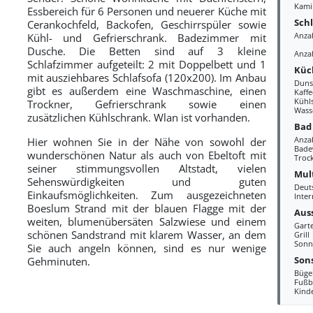
Kami
Essbereich für 6 Personen und neuerer Küche mit
Sch
Cerankochfeld, Backofen, Geschirrspüler sowie
Anza
Kühl- und Gefrierschrank. Badezimmer mit
Dusche. Die Betten sind auf 3 kleine
Anza
Schlafzimmer aufgeteilt: 2 mit Doppelbett und 1
Küc
mit ausziehbares Schlafsofa (120x200). Im Anbau
Duns
gibt es außerdem eine Waschmaschine, einen
Kaff
Kühl
Trockner, Gefrierschrank sowie einen
Wass
zusätzlichen Kühlschrank. Wlan ist vorhanden.
Bad
Anza
Hier wohnen Sie in der Nähe von sowohl der
Bade
wunderschönen Natur als auch von Ebeltoft mit
Troc
seiner stimmungsvollen Altstadt, vielen
Mul
Sehenswürdigkeiten und guten
Deut
Einkaufsmöglichkeiten. Zum ausgezeichneten
Inter
Boeslum Strand mit der blauen Flagge mit der
Aus
weiten, blumenübersäten Salzwiese und einem
Gart
schönen Sandstrand mit klarem Wasser, an dem
Grill
Sonn
Sie auch angeln können, sind es nur wenige
Sons
Gehminuten.
Büge
Fußb
Kind