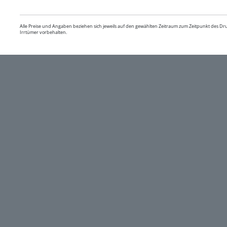
Alle Preise und Angaben beziehen sich jeweils auf den gewählten Zeitraum zum Zeitpunkt des D
Irrtümer vorbehalten.