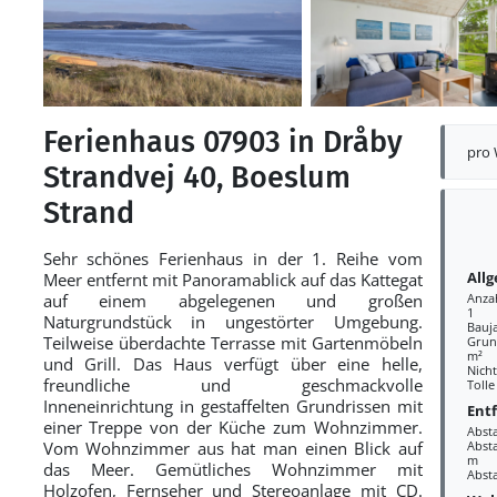
Ferienhaus 07903 in Dråby
pro
Strandvej 40, Boeslum
Strand
Sehr schönes Ferienhaus in der 1. Reihe vom
All
Meer entfernt mit Panoramablick auf das Kattegat
auf einem abgelegenen und großen
Anza
1
Naturgrundstück in ungestörter Umgebung.
Bauj
Teilweise überdachte Terrasse mit Gartenmöbeln
Grund
m²
und Grill. Das Haus verfügt über eine helle,
Nich
freundliche und geschmackvolle
Tolle
Inneneinrichtung in gestaffelten Grundrissen mit
Ent
einer Treppe von der Küche zum Wohnzimmer.
Abst
Vom Wohnzimmer aus hat man einen Blick auf
Absta
m
das Meer. Gemütliches Wohnzimmer mit
Abst
Holzofen, Fernseher und Stereoanlage mit CD.