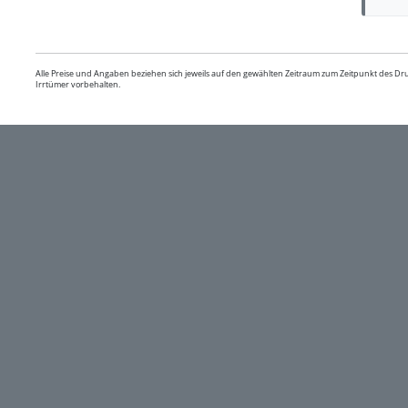
Alle Preise und Angaben beziehen sich jeweils auf den gewählten Zeitraum zum Zeitpunkt des D
Irrtümer vorbehalten.