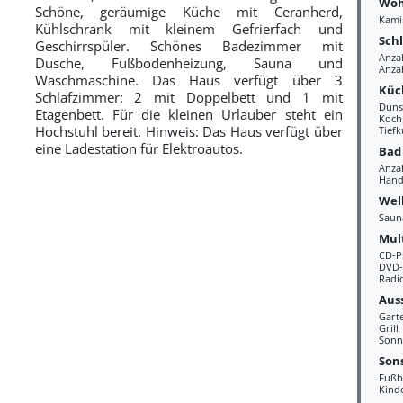
Woh
Schöne, geräumige Küche mit Ceranherd,
Kami
Kühlschrank mit kleinem Gefrierfach und
Sch
Geschirrspüler. Schönes Badezimmer mit
Anza
Dusche, Fußbodenheizung, Sauna und
Anza
Waschmaschine. Das Haus verfügt über 3
Küc
Schlafzimmer: 2 mit Doppelbett und 1 mit
Duns
Etagenbett. Für die kleinen Urlauber steht ein
Kochp
Hochstuhl bereit. Hinweis: Das Haus verfügt über
Tiefk
eine Ladestation für Elektroautos.
Bad
Anza
Hand
Wel
Saun
Mul
CD-P
DVD-
Radi
Aus
Gart
Grill
Sonn
Sons
Fußb
Kind