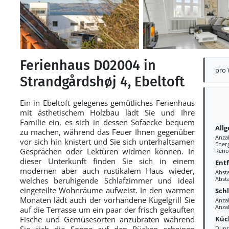
Ferienhaus D02004 in
pro
Strandgårdshøj 4, Ebeltoft
Ein in Ebeltoft gelegenes gemütliches Ferienhaus
mit ästhetischem Holzbau lädt Sie und Ihre
Familie ein, es sich in dessen Sofaecke bequem
All
zu machen, während das Feuer Ihnen gegenüber
Anza
vor sich hin knistert und Sie sich unterhaltsamen
Ener
Gesprächen oder Lektüren widmen können. In
Reno
dieser Unterkunft finden Sie sich in einem
Ent
modernen aber auch rustikalem Haus wieder,
Abst
Abst
welches beruhigende Schlafzimmer und ideal
eingeteilte Wohnräume aufweist. In den warmen
Sch
Monaten lädt auch der vorhandene Kugelgrill Sie
Anza
Anza
auf die Terrasse um ein paar der frisch gekauften
Küc
Fische und Gemüsesorten anzubraten während
Sie sich die Sonne auf den Rücken scheinen
Duns