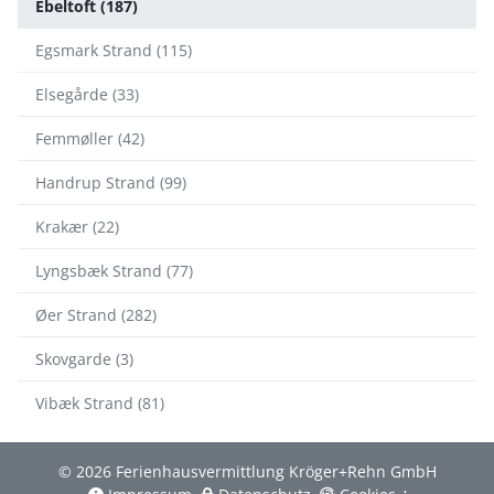
Ebeltoft (187)
Egsmark Strand (115)
Elsegårde (33)
Femmøller (42)
Handrup Strand (99)
Krakær (22)
Lyngsbæk Strand (77)
Øer Strand (282)
Skovgarde (3)
Vibæk Strand (81)
© 2026 Ferienhausvermittlung Kröger+Rehn GmbH