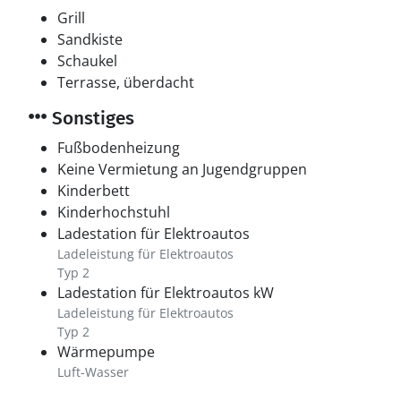
Grill
Multimedien
Sandkiste
1 Smart-TV. Radio.1 Bluetooth-Lautsprecher.
Schaukel
Mindestens 4 dänische Fernsehsender. 1-3
Terrasse, überdacht
schwedische Fernsehsender. 1-3 norwegische
Sonstiges
Fernsehsender. Mindestens 4 deutsche
Fernsehsender. 1-3 englische Fernsehsender. Es steht
Fußbodenheizung
kabellose Internetverbindung zur Verfügung.
Keine Vermietung an Jugendgruppen
Kinderbett
Hobbyraum
Kinderhochstuhl
Hobbyraum mit: Dart.
Ladestation für Elektroautos
Ladeleistung für Elektroautos
Whirlpool
Typ 2
Ladestation für Elektroautos kW
Im Hot Tub für 6 Personen können Sie den Aufenthalt
Ladeleistung für Elektroautos
im Freien genießen.
Typ 2
Wärmepumpe
Luft-Wasser