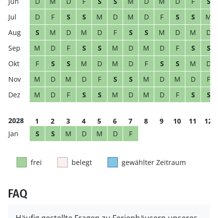
D
M
D
F
S
S
M
D
M
D
F
S
D
F
S
S
M
D
M
D
F
S
S
M
S
M
D
M
D
F
S
S
M
D
M
D
M
D
F
S
S
M
D
M
D
F
S
S
F
S
S
M
D
M
D
F
S
S
M
D
M
D
M
D
F
S
S
M
D
M
D
F
M
D
F
S
S
M
D
M
D
F
S
S
2028
1
2
3
4
5
6
7
8
9
10
11
12
S
S
M
D
M
D
F
frei
belegt
gewählter Zeitraum
FAQ