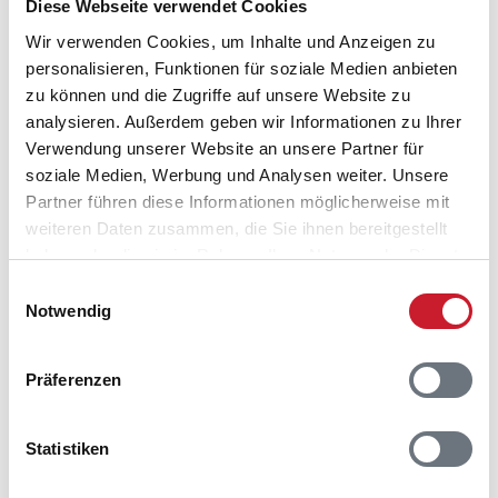
Diese Webseite verwendet Cookies
Wir verwenden Cookies, um Inhalte und Anzeigen zu
personalisieren, Funktionen für soziale Medien anbieten
zu können und die Zugriffe auf unsere Website zu
Belegungskalender
analysieren. Außerdem geben wir Informationen zu Ihrer
Verwendung unserer Website an unsere Partner für
soziale Medien, Werbung und Analysen weiter. Unsere
Reisedauer auswählen
Partner führen diese Informationen möglicherweise mit
Anzahl Reisende auswählen
weiteren Daten zusammen, die Sie ihnen bereitgestellt
Anreisetag im Belegungskalender anklicken
haben oder die sie im Rahmen Ihrer Nutzung der Dienste
Sie bekommen Verfügbarkeit und Preis angezeigt
gesammelt haben.
Einwilligungsauswahl
Notwendig
Bitte beachten Sie, dass sich bei Änderungen des
Reisezeitraumes auch Änderungen bei der
Hausbeschreibung und/oder der Ausstattung ergeben
Präferenzen
können.
Reisedauer
Anzahl Reisende
Statistiken