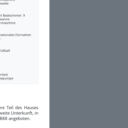
owelle
hl Badezimmer: 9
wanne
hmaschine
nationales Fernsehen
o
fußball
erbett
mepumpe
re Teil des Hauses
weite Unterkunft, in
2888 angeboten.