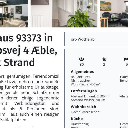
aus 93373 in
pro Woche ab
svej 4 Æble,
 Strand
30
2
9
Allgemeines
rs geräumigen Feriendomizil
Baujahr: 1980
Haust
Nichtraucher
Reno
roße bzw. mehrere befreundete
Wohnfläche: 450 m²
ug für erholsame Urlaubstage.
Entfernungen
eniger als neun Schlafzimmer
Abstand Einkauf: 2.500 m
Abst
on denen einige sogenannte
Abstand Wasser: 900 m
 mit Verbindungstür und
Wohnbereich
ür 4 bis 5 Personen sind.
Flachbildfernseher
im Haus auch einen riesigen
Küche
Schlafplätzen.
Dunstabzug
Gesch
Herd
Kaff