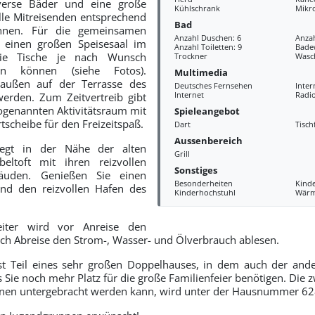
erse Bäder und eine große
Kühlschrank
Mikr
lle Mitreisenden entsprechend
Bad
nnen. Für die gemeinsamen
Anzahl Duschen: 6
Anza
s einen großen Speisesaal im
Anzahl Toiletten: 9
Bade
ie Tische je nach Wunsch
Trockner
Wasc
den können (siehe Fotos).
Multimedia
raußen auf der Terrasse des
Deutsches Fernsehen
Inter
Internet
Radi
erden. Zum Zeitvertreib gibt
ogenannten Aktivitätsraum mit
Spieleangebot
tscheibe für den Freizeitspaß.
Dart
Tisch
Aussenbereich
iegt in der Nähe der alten
Grill
eltoft mit ihren reizvollen
Sonstiges
uden. Genießen Sie einen
Besonderheiten
Kind
und den reizvollen Hafen des
Kinderhochstuhl
Wär
beiter wird vor Anreise den
ch Abreise den Strom-, Wasser- und Ölverbrauch ablesen.
ist Teil eines sehr großen Doppelhauses, in dem auch der ande
ls Sie noch mehr Platz für die große Familienfeier benötigen. Die z
sonen untergebracht werden kann, wird unter der Hausnummer 6