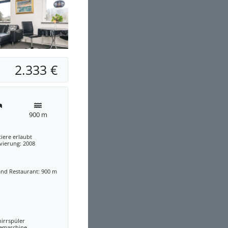
2.333 €
900 m
iere erlaubt
vierung: 2008
and Restaurant: 900 m
irrspüler
eemaschine