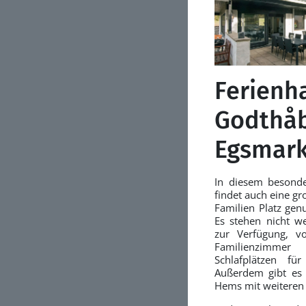
Ferienh
Godthåb
Egsmark
In diesem besonde
findet auch eine g
Familien Platz gen
Es stehen nicht w
zur Verfügung, v
Familienzimmer
Schlafplätzen f
Außerdem gibt es 
Hems mit weiteren 