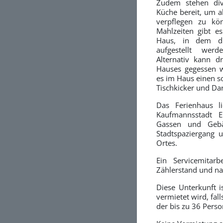
Zudem stehen div
Küche bereit, um a
verpflegen zu kö
Mahlzeiten gibt e
Haus, in dem d
aufgestellt wer
Alternativ kann d
Hauses gegessen w
es im Haus einen s
Tischkicker und Dar
Das Ferienhaus l
Kaufmannsstadt Eb
Gassen und Gebä
Stadtspaziergang 
Ortes.
Ein Servicemitar
Zählerstand und na
Diese Unterkunft 
vermietet wird, fal
der bis zu 36 Per