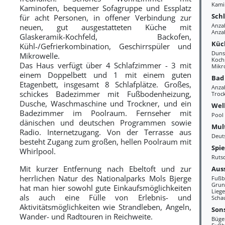
Kami
Kaminofen, bequemer Sofagruppe und Essplatz
Sch
für acht Personen, in offener Verbindung zur
Anza
neuen, gut ausgestatteten Küche mit
Anza
Glaskeramik-Kochfeld, Backofen,
Küc
Kühl-/Gefrierkombination, Geschirrspüler und
Duns
Mikrowelle.
Kochp
Das Haus verfügt über 4 Schlafzimmer - 3 mit
Mikr
einem Doppelbett und 1 mit einem guten
Bad
Etagenbett, insgesamt 8 Schlafplätze. Großes,
Anza
schickes Badezimmer mit Fußbodenheizung,
Troc
Dusche, Waschmaschine und Trockner, und ein
Wel
Badezimmer im Poolraum. Fernseher mit
Pool
dänischen und deutschen Programmen sowie
Mul
Radio. Internetzugang. Von der Terrasse aus
Deut
besteht Zugang zum großen, hellen Poolraum mit
Spi
Whirlpool.
Ruts
Mit kurzer Entfernung nach Ebeltoft und zur
Aus
herrlichen Natur des Nationalparks Mols Bjerge
Fußb
Grun
hat man hier sowohl gute Einkaufsmöglichkeiten
Liege
als auch eine Fülle von Erlebnis- und
Scha
Aktivitätsmöglichkeiten wie Strandleben, Angeln,
Sons
Wander- und Radtouren in Reichweite.
Büge