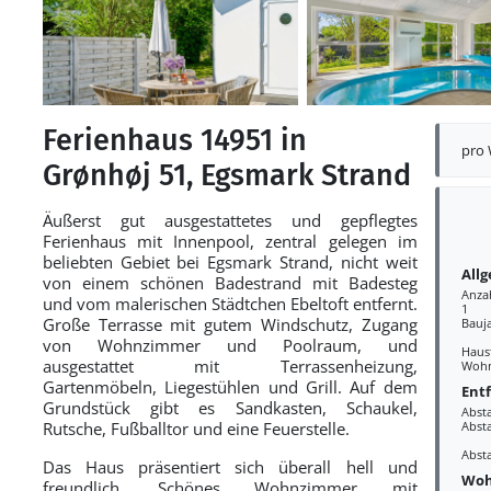
Ferienhaus 14951 in
pro
Grønhøj 51, Egsmark Strand
Äußerst gut ausgestattetes und gepflegtes
Ferienhaus mit Innenpool, zentral gelegen im
beliebten Gebiet bei Egsmark Strand, nicht weit
All
von einem schönen Badestrand mit Badesteg
Anza
und vom malerischen Städtchen Ebeltoft entfernt.
1
Große Terrasse mit gutem Windschutz, Zugang
Bauj
von Wohnzimmer und Poolraum, und
Haust
ausgestattet mit Terrassenheizung,
Wohn
Gartenmöbeln, Liegestühlen und Grill. Auf dem
Ent
Grundstück gibt es Sandkasten, Schaukel,
Abst
Rutsche, Fußballtor und eine Feuerstelle.
Abst
Abst
Das Haus präsentiert sich überall hell und
Woh
freundlich. Schönes Wohnzimmer mit