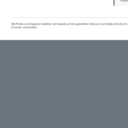
Fußb
Alle Preise und Angaben beziehen sich jeweils auf den gewählten Zeitraum zum Zeitpunkt des D
Irrtümer vorbehalten.