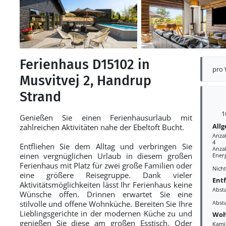
Ferienhaus D15102 in
pro
Musvitvej 2, Handrup
Strand
1
Genießen Sie einen Ferienhausurlaub mit
All
zahlreichen Aktivitäten nahe der Ebeltoft Bucht.
Anza
4
Entfliehen Sie dem Alltag und verbringen Sie
Anzah
einen vergnüglichen Urlaub in diesem großen
Ener
Ferienhaus mit Platz für zwei große Familien oder
Nich
eine größere Reisegruppe. Dank vieler
Ent
Aktivitätsmöglichkeiten lässt Ihr Ferienhaus keine
Abst
Wünsche offen. Drinnen erwartet Sie eine
stilvolle und offene Wohnküche. Bereiten Sie Ihre
Abst
Lieblingsgerichte in der modernen Küche zu und
Woh
genießen Sie diese am großen Esstisch. Oder
Kami