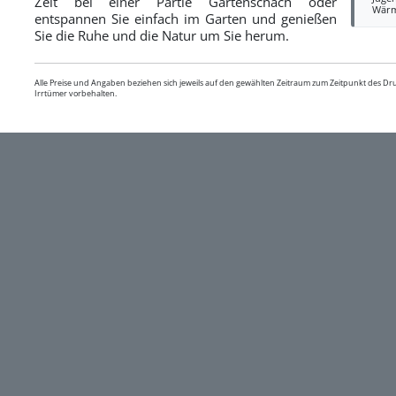
Zeit bei einer Partie Gartenschach oder
Wär
entspannen Sie einfach im Garten und genießen
Sie die Ruhe und die Natur um Sie herum.
Alle Preise und Angaben beziehen sich jeweils auf den gewählten Zeitraum zum Zeitpunkt des D
Irrtümer vorbehalten.