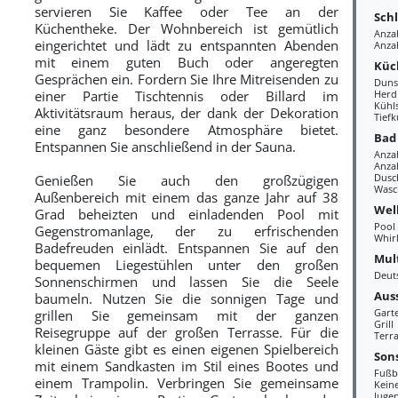
servieren Sie Kaffee oder Tee an der
Sch
Küchentheke. Der Wohnbereich ist gemütlich
Anza
eingerichtet und lädt zu entspannten Abenden
Anzah
mit einem guten Buch oder angeregten
Küc
Gesprächen ein. Fordern Sie Ihre Mitreisenden zu
Duns
einer Partie Tischtennis oder Billard im
Herd
Kühl
Aktivitätsraum heraus, der dank der Dekoration
Tiefk
eine ganz besondere Atmosphäre bietet.
Bad
Entspannen Sie anschließend in der Sauna.
Anza
Anzah
Dusc
Genießen Sie auch den großzügigen
Wasc
Außenbereich mit einem das ganze Jahr auf 38
Wel
Grad beheizten und einladenden Pool mit
Pool
Gegenstromanlage, der zu erfrischenden
Whir
Badefreuden einlädt. Entspannen Sie auf den
Mul
bequemen Liegestühlen unter den großen
Deut
Sonnenschirmen und lassen Sie die Seele
Aus
baumeln. Nutzen Sie die sonnigen Tage und
Gart
grillen Sie gemeinsam mit der ganzen
Grill
Reisegruppe auf der großen Terrasse. Für die
Terra
kleinen Gäste gibt es einen eigenen Spielbereich
Sons
mit einem Sandkasten im Stil eines Bootes und
Fußb
einem Trampolin. Verbringen Sie gemeinsame
Kein
Juge