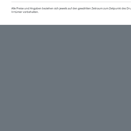
Alle Preise und Angaben beziehen sich jeweils auf den gewählten Zeitraum zum Zeitpunkt des D
Irrtümer vorbehalten.