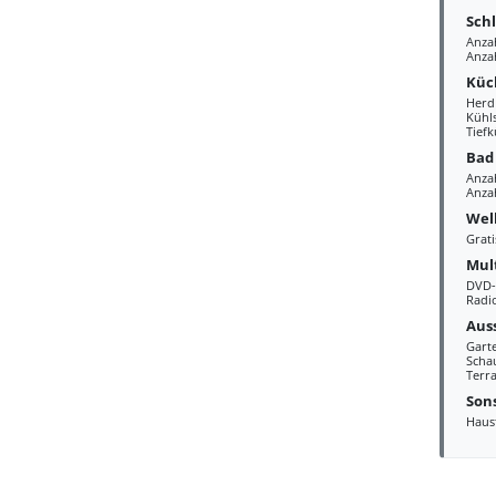
Sch
Anza
Anza
Küc
Herd
Kühl
Tiefk
Bad
Anza
Anzah
Wel
Grat
Mul
DVD-
Radi
Aus
Gart
Scha
Terra
Sons
Haus