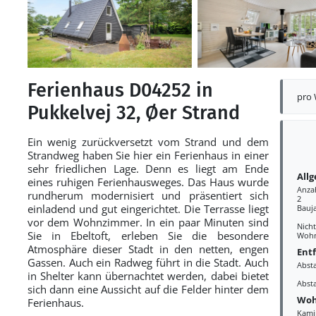
Ferienhaus D04252 in
pro
Pukkelvej 32, Øer Strand
Ein wenig zurückversetzt vom Strand und dem
Strandweg haben Sie hier ein Ferienhaus in einer
sehr friedlichen Lage. Denn es liegt am Ende
All
eines ruhigen Ferienhausweges. Das Haus wurde
Anza
rundherum modernisiert und präsentiert sich
2
einladend und gut eingerichtet. Die Terrasse liegt
Bauj
vor dem Wohnzimmer. In ein paar Minuten sind
Nich
Sie in Ebeltoft, erleben Sie die besondere
Wohn
Atmosphäre dieser Stadt in den netten, engen
Ent
Gassen. Auch ein Radweg führt in die Stadt. Auch
Abst
in Shelter kann übernachtet werden, dabei bietet
Abst
sich dann eine Aussicht auf die Felder hinter dem
Woh
Ferienhaus.
Kami