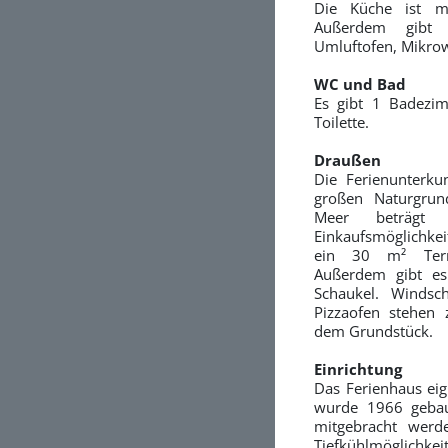
Die Küche ist mi
Außerdem gibt 
Umluftofen, Mikrow
WC und Bad
Es gibt 1 Badezi
Toilette.
Draußen
Die Ferienunterku
großen Naturgrun
Meer beträgt
Einkaufsmöglichkeit
ein 30 m² Terra
Außerdem gibt es
Schaukel. Windsch
Pizzaofen stehen 
dem Grundstück.
Einrichtung
Das Ferienhaus eig
wurde 1966 gebaut
mitgebracht werd
Tiefkühlmöglichke