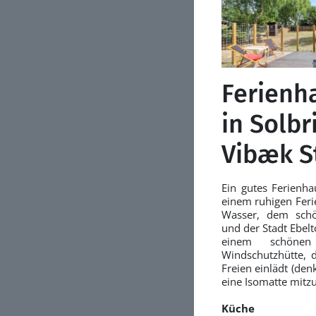
Ferienh
in Solbr
Vibæk S
Ein gutes Ferienha
einem ruhigen Feri
Wasser, dem sch
und der Stadt Ebelt
einem schönen
Windschutzhütte, 
Freien einlädt (den
eine Isomatte mitzu
Küche