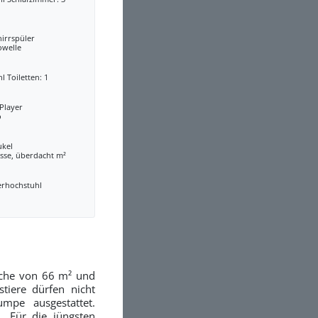
irrspüler
owelle
l Toiletten: 1
Player
o
ukel
sse, überdacht m²
erhochstuhl
läche von 66 m² und
tiere dürfen nicht
mpe ausgestattet.
. Für die jüngsten