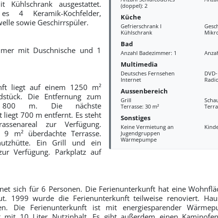
t Kühlschrank ausgestattet.
(doppel): 2
es 4 Keramik-Kochfelder,
Küche
elle sowie Geschirrspüler.
Gefrierschrank l
Gesch
Kühlschrank
Mikr
Bad
mmer mit Duschnische und 1
Anzahl Badezimmer: 1
Anzah
Multimedia
Deutsches Fernsehen
DVD-
Internet
Radi
nft liegt auf einem 1250 m²
Aussenbereich
dstück. Die Entfernung zum
Grill
Scha
 800 m. Die nächste
Terrasse: 30 m²
Terra
 liegt 700 m entfernt. Es steht
Sonstiges
ssenareal zur Verfügung.
Keine Vermietung an
Kind
 9 m² überdachte Terrasse.
Jugendgruppen
Wärmepumpe
utzhütte. Ein Grill und ein
zur Verfügung. Parkplatz auf
net sich für 6 Personen. Die Ferienunterkunft hat eine Wohnf
. 1999 wurde die Ferienunterkunft teilweise renoviert. Haus
en. Die Ferienunterkunft ist mit energiesparender Wärmepu
it mit 10 Liter Nutzinhalt. Es gibt außerdem einen Kaminofen