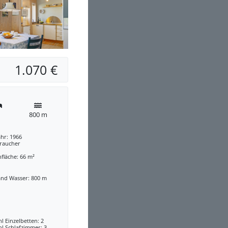
1.070 €
800 m
hr: 1966
traucher
fläche: 66 m²
and Wasser: 800 m
l Einzelbetten: 2
l Schlafzimmer: 3