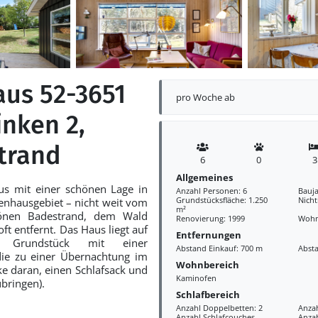
aus 52-3651
pro Woche ab
inken 2,
trand
6
0
3
Allgemeines
us mit einer schönen Lage in
Anzahl Personen: 6
Bauja
Grundstücksfläche: 1.250
Nich
enhausgebiet – nicht weit vom
m²
önen Badestrand, dem Wald
Renovierung: 1999
Wohn
oft entfernt. Das Haus liegt auf
Entfernungen
 Grundstück mit einer
Abstand Einkauf: 700 m
Abst
die zu einer Übernachtung im
Wohnbereich
ke daran, einen Schlafsack und
Kaminofen
bringen).
Schlafbereich
Anzahl Doppelbetten: 2
Anzah
Anzahl Schlafcouches
Anzah