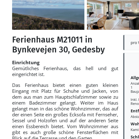
Ferienhaus M21011 in
pro
Bynkevejen 30, Gedesby
Einrichtung
Gemütliches Ferienhaus, das hell und gut
eingerichtet ist.
All
Anza
Das Ferienhaus bietet einen guten kleinen
1
Eingang mit Platz für Schuhe und Jacken, von
Bauj
dem aus man zum Hauptschlafzimmer sowie zu
Inkl.
einem Badezimmer gelangt. Weiter im Haus
Reno
gelangt man in das schöne Wohnzimmer, das auf
Ent
der einen Seite ein großes Ecksofa mit Fernseher,
Abst
Sessel und Holzofen und auf der anderen Seite
Woh
einen Essbereich bietet. Vom Wohnzimmer aus
Kami
gibt es auch große schöne Fensterflächen mit
Sch
Blick auf die Terrasse und den Garten.