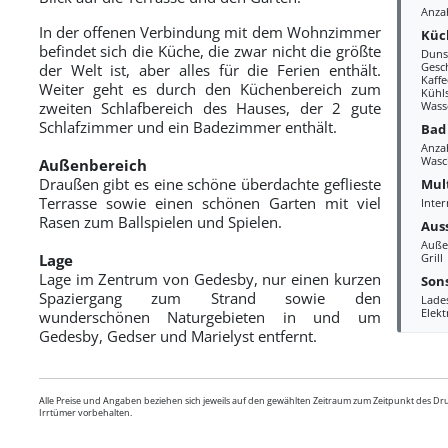
Anza
In der offenen Verbindung mit dem Wohnzimmer
Küc
befindet sich die Küche, die zwar nicht die größte
Duns
Gesc
der Welt ist, aber alles für die Ferien enthält.
Kaff
Weiter geht es durch den Küchenbereich zum
Kühl
zweiten Schlafbereich des Hauses, der 2 gute
Wass
Schlafzimmer und ein Badezimmer enthält.
Bad
Anza
Wasc
Außenbereich
Draußen gibt es eine schöne überdachte geflieste
Mul
Terrasse sowie einen schönen Garten mit viel
Inte
Rasen zum Ballspielen und Spielen.
Aus
Auße
Lage
Grill
Lage
im Zentrum von Gedesby, nur einen kurzen
Sons
Spaziergang
zum
Strand sowie den
Lades
Elek
wunderschönen Naturgebieten in und um
Gedesby, Gedser und Marielyst entfernt.
Alle Preise und Angaben beziehen sich jeweils auf den gewählten Zeitraum zum Zeitpunkt des D
Irrtümer vorbehalten.