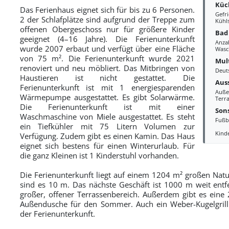
Küc
Das Ferienhaus eignet sich für bis zu 6 Personen.
Gefri
2 der Schlafplätze sind aufgrund der Treppe zum
Kühl
offenen Obergeschoss nur für größere Kinder
Bad
geeignet (4–16 Jahre). Die Ferienunterkunft
Anza
wurde 2007 erbaut und verfügt über eine Fläche
Wasc
von 75 m². Die Ferienunterkunft wurde 2021
Mul
renoviert und neu möbliert. Das Mitbringen von
Deut
Haustieren ist nicht gestattet. Die
Aus
Ferienunterkunft ist mit 1 energiesparenden
Auße
Wärmepumpe ausgestattet. Es gibt Solarwärme.
Terra
Die Ferienunterkunft ist mit einer
Sons
Waschmaschine von Miele ausgestattet. Es steht
Fußb
ein Tiefkühler mit 75 Litern Volumen zur
Kind
Verfügung. Zudem gibt es einen Kamin. Das Haus
eignet sich bestens für einen Winterurlaub. Für
die ganz Kleinen ist 1 Kinderstuhl vorhanden.
Die Ferienunterkunft liegt auf einem 1204 m² großen Natu
sind es 10 m. Das nächste Geschäft ist 1000 m weit entfe
großer, offener Terrassenbereich. Außerdem gibt es eine
Außendusche für den Sommer. Auch ein Weber-Kugelgrill 
der Ferienunterkunft.