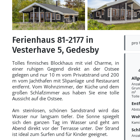
Ferienhaus 81-2177 in
pro
Vesterhave 5, Gedesby
Tolles finnisches Blockhaus mit viel Charme, in
einer ruhigen Gegend direkt an der Ostsee
4
gelegen und nur 10 m vom Privatstrand und 200
All
m vom Jachthafen mit Slipanlage und Restaurant
Anza
entfernt. Vom Wohnzimmer, der Küche und dem
Grund
großen Schlafzimmer aus haben Sie eine tolle
m²
Tolle
Aussicht auf die Ostsee.
Ent
Abst
Am steinlosen, schönen Sandstrand wird das
Wasser nur langsam tiefer. Die Sonne spiegelt
Woh
sich den ganzen Tag im Wasser und geht am
Kami
Abend direkt vor der Terrasse unter. Der Strand
Sch
ist ideal zum Surfen und für Kinder geeignet.
Anza