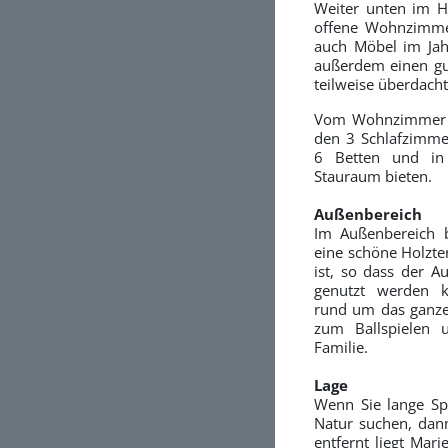
Weiter unten im H
offene Wohnzimme
auch Möbel im Ja
außerdem einen gu
teilweise überdacht
Vom Wohnzimmer a
den 3 Schlafzimme
6 Betten und in
Stauraum bieten.
Außenbereich
Im Außenbereich 
eine schöne Holzter
ist, so dass der A
genutzt werden k
rund um das ganze
zum Ballspielen 
Familie.
Lage
Wenn Sie lange Sp
Natur suchen, dann
entfernt liegt Mar