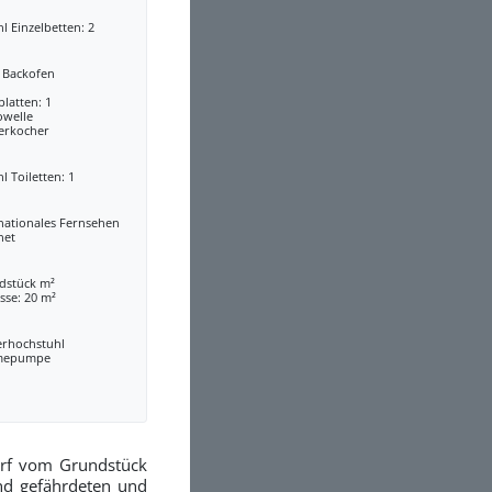
l Einzelbetten: 2
a Backofen
latten: 1
owelle
erkocher
l Toiletten: 1
nationales Fernsehen
net
dstück m²
sse: 20 m²
erhochstuhl
mepumpe
wurf vom Grundstück
und gefährdeten und