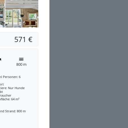
571 €
800 m
hl Personen: 6
ort
tiere: Nur Hunde
bt
traucher
fläche: 64 m²
and Strand: 800 m