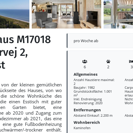
aus M17018
pro Woche ab
rvej 2,
st
6
2
3
Allgemeines
Anzahl Haustiere maximal:
Anza
2
von der kleinen gemütlichen
Baujahr: 1982
Carp
Rückseite des Hauses, von wo
Grundstücksfläche: 1.001
Haus
n die schöne Wohnküche des
m²
erlau
Inkl. Endreinigung
Nich
die einen Esstisch mit guter
Renovierung: 2020
Wohn
en Garten bietet, eine
Entfernungen
he ab 2020 und Zugang zum
Abstand Einkauf: 2.200 m
Abst
adezimmer ab 2021, das eine
Wohnbereich
 eine gute Fußbodenheizung
Kaminofen
chwärmer/-trockner enthält.