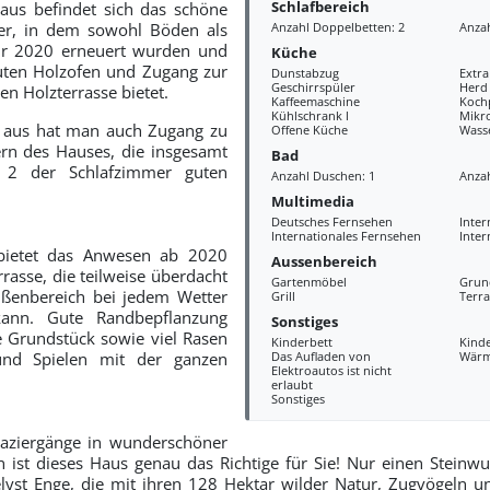
Schlafbereich
aus befindet sich das schöne
r, in dem sowohl Böden als
Anzahl Doppelbetten: 2
Anzah
hr 2020 erneuert wurden und
Küche
ten Holzofen und Zugang zur
Dunstabzug
Extr
Geschirrspüler
Herd
en Holzterrasse bietet.
Kaffeemaschine
Kochp
Kühlschrank l
Mikr
us hat man auch Zugang zu
Offene Küche
Wass
rn des Hauses, die insgesamt
Bad
 2 der Schlafzimmer guten
Anzahl Duschen: 1
Anzah
Multimedia
Deutsches Fernsehen
Inter
Internationales Fernsehen
Inter
bietet das Anwesen ab 2020
Aussenbereich
rasse, die teilweise überdacht
Gartenmöbel
Grun
ußenbereich bei jedem Wetter
Grill
Terra
ann. Gute Randbepflanzung
Sonstiges
 Grundstück sowie viel Rasen
Kinderbett
Kind
und Spielen mit der ganzen
Das Aufladen von
Wär
Elektroautos ist nicht
erlaubt
Sonstiges
aziergänge in wunderschöner
 ist dieses Haus genau das Richtige für Sie! Nur einen Stein
ielyst Enge, die mit ihren 128 Hektar wilder Natur, Zugvögeln 